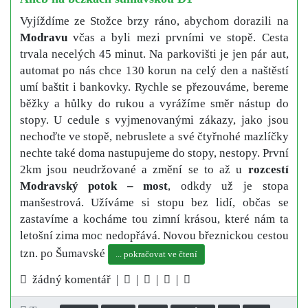
Vyjíždíme ze Stožce brzy ráno, abychom dorazili na
Modravu
včas a byli mezi prvními ve stopě. Cesta
trvala necelých 45 minut. Na parkovišti je jen pár aut,
automat po nás chce 130 korun na celý den a naštěstí
umí baštit i bankovky. Rychle se přezouváme, bereme
běžky a hůlky do rukou a vyrážíme směr nástup do
stopy. U cedule s vyjmenovanými zákazy, jako jsou
nechoďte ve stopě, nebruslete a své čtyřnohé mazlíčky
nechte také doma nastupujeme do stopy, nestopy. První
2km jsou neudržované a změní se to až u
rozcestí
Modravský potok – most
, odkdy už je stopa
manšestrová. Užíváme si stopu bez lidí, občas se
zastavíme a kocháme tou zimní krásou, které nám ta
letošní zima moc nedopřává. Novou březnickou cestou
tzn. po Šumavské
... pokračovat ve čtení
žádný komentář |
|
|
|