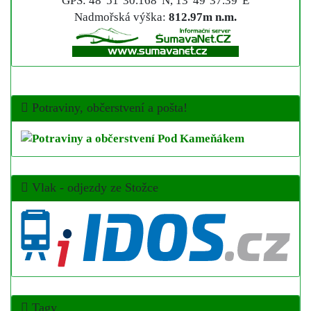
GPS: 48°51‘30.168"N, 13°49‘37.39"E
Nadmořská výška:
812.97m n.m.
Potraviny, občerstvení a pošta!
Vlak - odjezdy ze Stožce
Tagy