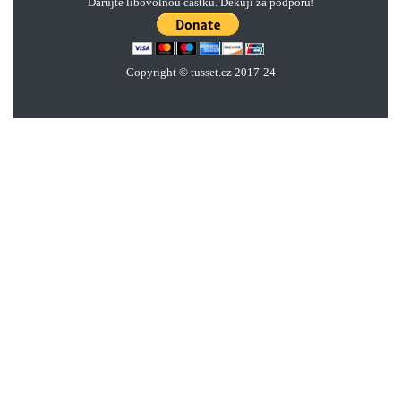
Darujte libovolnou částku. Děkuji za podporu!
Copyright © tusset
.
cz 2017-24