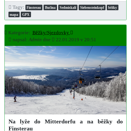
Tagy:
Finsterau
Bučina
Sedmiskalí
Siebensteinkopf
běžky
mapa
GPX
Kategorie:
Běžky/Sjezdovky
napsal:
Admin
dne
22.01.2019 v 20:51
Na lyže do Mitterdorfu a na běžky do
Finsterau