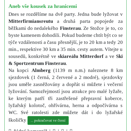
Aneb vše kousek za hranicemi
Dnes se rozdělíme na dvě party. Jedna bude lyžovat v
Mitterfirmiansreutu
a druhá parta popojede za
běžkami do nedalekého
Finsterau
. Ze Stožce je to, co
byste kamenem dohodili. Pokud budeme chtít být co se
týče vzdálenosti a času přesnější, je to 20 km a tedy 20
min., respektive 30 km a 35 min. cesty autem. Vítejte u
sousedů, konkrétně ve
skiareálu Mitterdorf
a ve
Ski
& Sportzentrum Finsterau
.
Na kopci
Almberg
(1139 m n.m.) naleznete 8 km
sjezdovek (1 černá, 2 červené a 2 modré), sjezdovky
jsou uměle zasněžovány a dopřát si můžete i večerní
lyžování. Samozřejmostí jsou atrakce pro malé lyžaře,
ke kterým patří tři zastřešené přepravní koberce,
lyžařský kolotoč, ohřívárna, herna a odpočívárna s
WC. Své ratolesti zde můžete dát i do lyžařské
školičky
... pokračovat ve čtení