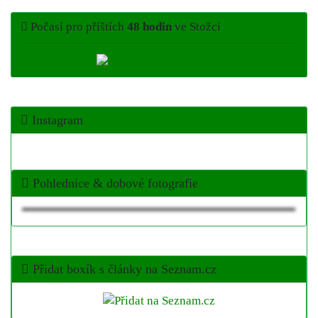
Počasí pro příštích
48 hodin
ve Stožci
Instagram
Pohlednice & dobové fotografie
Přidat boxík s články na Seznam.cz