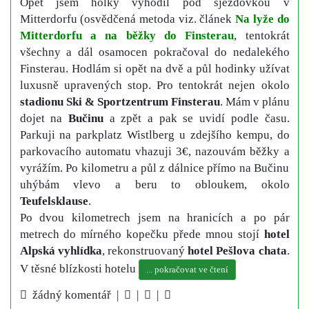
Opět jsem holky vyhodil pod sjezdovkou v
Mitterdorfu (osvědčená metoda viz. článek
Na lyže do
Mitterdorfu a na běžky do Finsterau
, tentokrát
všechny a dál osamocen pokračoval do nedalekého
Finsterau. Hodlám si opět na dvě a půl hodinky užívat
luxusně upravených stop. Pro tentokrát nejen okolo
stadionu Ski & Sportzentrum Finsterau
. Mám v plánu
dojet na
Bučinu
a zpět a pak se uvidí podle času.
Parkuji na parkplatz Wistlberg u zdejšího kempu, do
parkovacího automatu vhazuji 3€, nazouvám běžky a
vyrážím. Po kilometru a půl z dálnice přímo na Bučinu
uhýbám vlevo a beru to obloukem, okolo
Teufelsklause
.
Po dvou kilometrech jsem na hranicích a po pár
metrech do mírného kopečku přede mnou stojí
hotel
Alpská vyhlídka
, rekonstruovaný
hotel Pešlova chata
.
V těsné blízkosti hotelu
... pokračovat ve čtení
žádný komentář |
|
|