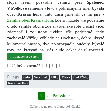
stopa lesem pozvolně vzhůru přes
Spálenec
.
V Podkově
zahneme vlevo a pokračujeme směr bývalá
obec
Krásná hora
. Tuto trasu jsme šli už na jaře -
Zaniklá obec Krásná Hora
, kde si můžete vše podstatné
o této zaniklé obci a zdejší vojenské rotě přečíst více.
Nicméně i ze stopy uvidíte vše podstatné, tedy
zachovalé křížky, výhledy na Hochstein, dobře ukryté
kulometné hnízdo, dvě polorozpadlé budovy bývalé
roty, za kterými na Vás bude čekat další rozcestí.
... pokračovat ve čtení
žádný komentář |
|
|
Tagy:
Stožec
NovéÚdolí
běžky
Mlaka
ČeskéŽleby
KamennáHlava
1
2
Poslední
»
Celkem je na tomto blogu 108 článků.