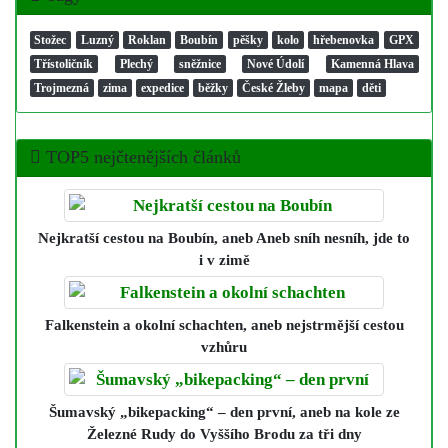
Stožec
Luzný
Roklan
Boubín
pěšky
kolo
hřebenovka
GPX
Třístoličník
Plechý
sněžnice
Nové Údolí
Kamenná Hlava
Trojmezná
zima
expedice
běžky
České Žleby
mapa
děti
TOP5 nejčtenějších článků
Nejkratší cestou na Boubín
, aneb Aneb sníh nesníh, jde to
i v zimě
Falkenstein a okolní schachten
, aneb nejstrmější cestou
vzhůru
Šumavský „bikepacking“ – den první
, aneb na kole ze
Železné Rudy do Vyššího Brodu za tři dny