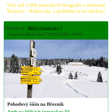
Více než 1.000 autorských fotografií z milované
Šumavy! - Klikni zde, a prohlédni si je všechny!
Kategorie:
Běžky/Sjezdovky
napsal:
Admin
dne
23.02.2020 v 09:05
Pohodový šůšn na Březník
Aneb na běžkách šumavskou D1