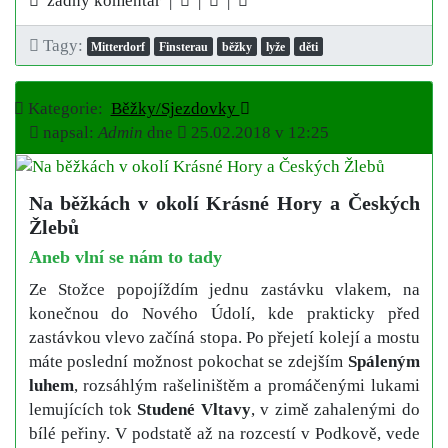
žádný komentář |
|
|
Tagy:
Mitterdorf
Finsterau
běžky
lyže
děti
Kategorie:
Běžky/Sjezdovky
napsal:
Admin
dne
25.02.2018 v 12:25
Na běžkách v okolí Krásné Hory a Českých
Žlebů
Aneb vlní se nám to tady
Ze Stožce popojíždím jednu zastávku vlakem, na
konečnou do Nového Údolí, kde prakticky před
zastávkou vlevo začíná stopa. Po přejetí kolejí a mostu
máte poslední možnost pokochat se zdejším
Spáleným
luhem
, rozsáhlým rašeliništěm a promáčenými lukami
lemujících tok
Studené Vltavy
, v zimě zahalenými do
bílé peřiny. V podstatě až na rozcestí v Podkově, vede