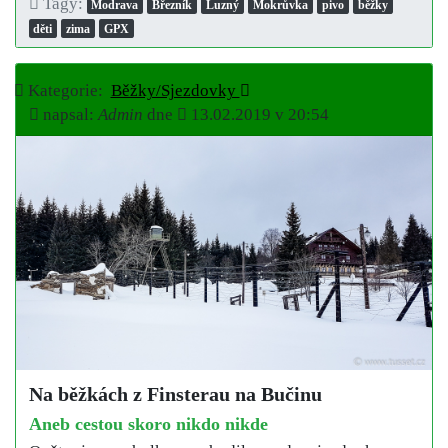
Tagy:
Modrava
Březník
Luzný
Mokrůvka
pivo
běžky
děti
zima
GPX
Kategorie:
Běžky/Sjezdovky
napsal:
Admin
dne
13.02.2019 v 20:54
Na běžkách z Finsterau na Bučinu
Aneb cestou skoro nikdo nikde