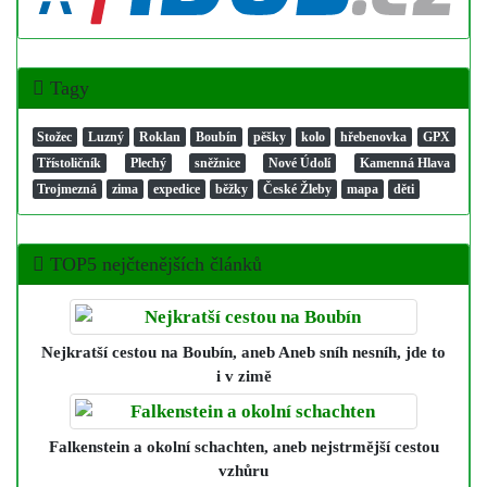
Tagy
Stožec
Luzný
Roklan
Boubín
pěšky
kolo
hřebenovka
GPX
Třístoličník
Plechý
sněžnice
Nové Údolí
Kamenná Hlava
Trojmezná
zima
expedice
běžky
České Žleby
mapa
děti
TOP5 nejčtenějších článků
Nejkratší cestou na Boubín
, aneb Aneb sníh nesníh, jde to
i v zimě
Falkenstein a okolní schachten
, aneb nejstrmější cestou
vzhůru