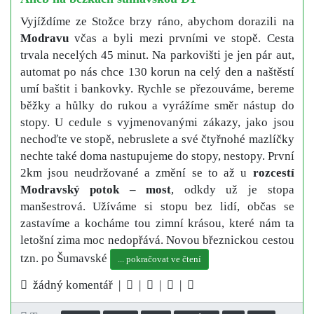
Vyjíždíme ze Stožce brzy ráno, abychom dorazili na
Modravu
včas a byli mezi prvními ve stopě. Cesta
trvala necelých 45 minut. Na parkovišti je jen pár aut,
automat po nás chce 130 korun na celý den a naštěstí
umí baštit i bankovky. Rychle se přezouváme, bereme
běžky a hůlky do rukou a vyrážíme směr nástup do
stopy. U cedule s vyjmenovanými zákazy, jako jsou
nechoďte ve stopě, nebruslete a své čtyřnohé mazlíčky
nechte také doma nastupujeme do stopy, nestopy. První
2km jsou neudržované a změní se to až u
rozcestí
Modravský potok – most
, odkdy už je stopa
manšestrová. Užíváme si stopu bez lidí, občas se
zastavíme a kocháme tou zimní krásou, které nám ta
letošní zima moc nedopřává. Novou březnickou cestou
tzn. po Šumavské
... pokračovat ve čtení
žádný komentář |
|
|
|