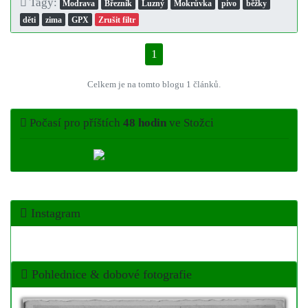
Tagy:
Modrava
Březník
Luzný
Mokrůvka
pivo
běžky
děti
zima
GPX
Zrušit filtr
1
Celkem je na tomto blogu 1 článků.
Počasí pro příštích
48 hodin
ve Stožci
Instagram
Pohlednice & dobové fotografie