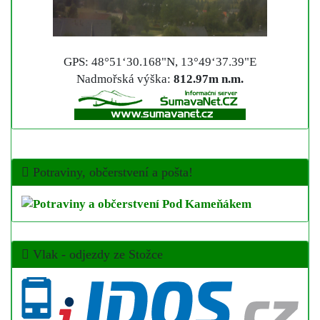
GPS: 48°51‘30.168"N, 13°49‘37.39"E
Nadmořská výška:
812.97m n.m.
Potraviny, občerstvení a pošta!
Vlak - odjezdy ze Stožce