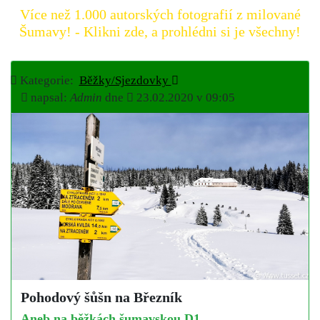
Více než 1.000 autorských fotografií z milované
Šumavy! - Klikni zde, a prohlédni si je všechny!
Kategorie:
Běžky/Sjezdovky
napsal:
Admin
dne
23.02.2020 v 09:05
Pohodový šůšn na Březník
Aneb na běžkách šumavskou D1