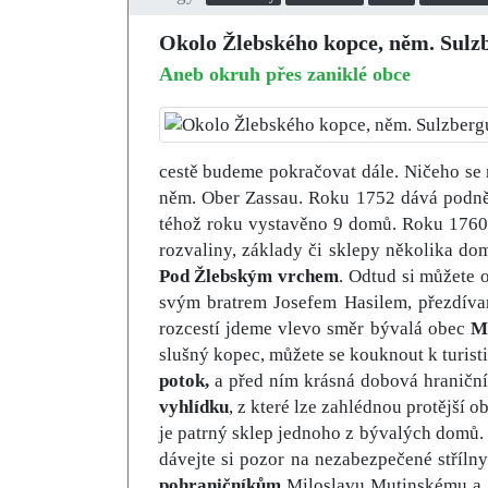
Okolo Žlebského kopce, něm. Sulz
Aneb okruh přes zaniklé obce
cestě budeme pokračovat dále. Ničeho se n
něm. Ober Zassau. Roku 1752 dává podně
téhož roku vystavěno 9 domů. Roku 1760 j
rozvaliny, základy či sklepy několika do
Pod Žlebským vrchem
. Odtud si můžete 
svým bratrem Josefem Hasilem, přezdíva
rozcestí jdeme vlevo směr bývalá obec
M
slušný kopec, můžete se kouknout k turis
potok,
a před ním krásná dobová hraniční 
vyhlídku
, z které lze zahlédnou protější 
je patrný sklep jednoho z bývalých domů. 
dávejte si pozor na nezabezpečené střílny
pohraničníkům
Miloslavu Mutinskému a Jo