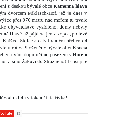
zení s deskou bývalé obce
Kamenná hlava
lým dvorcem Miklasch-Hof, jež je dnes v
 výšce přes 970 metrů nad mořem tu trvale
ecké obyvatelstvo vysídleno, domy nebyly
nné Hlavě už půjdete jen z kopce, po levé
, Knížecí Stolec a celý hraniční hřeben od
ylo u rot ve Stožci či v bývalé obci Krásná
Žlebech Vám doporučíme posezení v H
otelu
nu k panu Žákovi do Strážného! Lepší jste
důvodu klidu v tokaništi tetřívka!