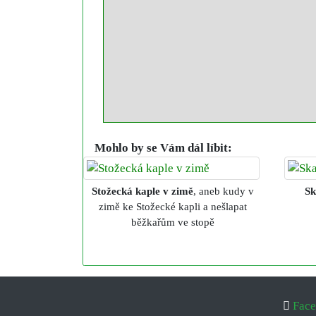
Mohlo by se Vám dál líbit:
Stožecká kaple v zimě
, aneb kudy v
Sk
zimě ke Stožecké kapli a nešlapat
běžkařům ve stopě
Fac