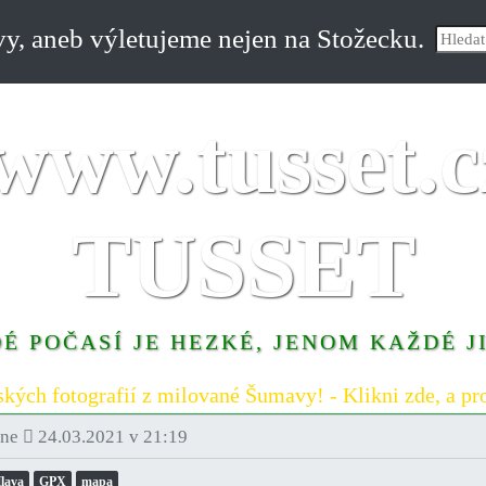
, aneb výletujeme nejen na Stožecku.
TUSSET
É POČASÍ JE HEZKÉ, JENOM KAŽDÉ J
ských fotografií z milované Šumavy! - Klikni zde, a pro
ne
24.03.2021 v 21:19
lava
GPX
mapa