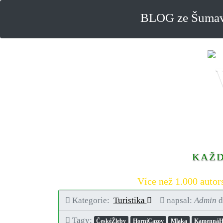
BLOG ze Šumavy
KAŽD
Více než 1.000 autor
Kategorie:
Turistika
napsal:
Admin
d
Tagy:
ČeskéŽleby
HorníCazov
Mlaka
KamennáH