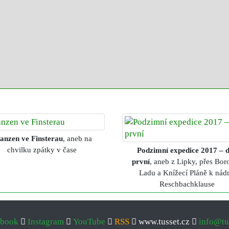
anzen ve Finsterau
, aneb na
chvilku zpátky v čase
Podzimní expedice 2017 – 
první
, aneb z Lipky, přes Bo
Ladu a Knížecí Pláně k nádr
Reschbachklause
ebook
Instagram
YouTube
RSS
www.tusset.cz
info@tu