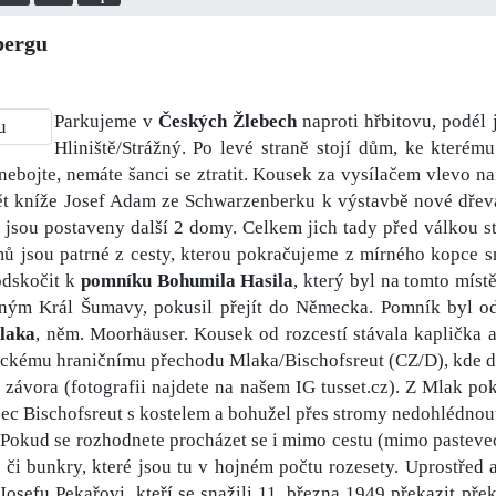
bergu
Parkujeme v
Českých Žlebech
naproti hřbitovu, podél 
Hliniště/Strážný. Po levé straně stojí dům, ke kterému
ebojte, nemáte šanci se ztratit. Kousek za vysílačem vlevo n
t kníže Josef Adam ze Schwarzenberku k výstavbě nové dřeva
sou postaveny další 2 domy. Celkem jich tady před válkou stoj
mů jsou patrné z cesty, kterou pokračujeme z mírného kopce s
odskočit k
pomníku Bohumila Hasila
, který byl na tomto míst
ným Král Šumavy, pokusil přejít do Německa. Pomník byl od
laka
, něm. Moorhäuser. Kousek od rozcestí stávala kaplička a
tickému hraničnímu přechodu Mlaka/Bischofsreut (CZ/D), kde 
závora (fotografii najdete na našem IG tusset.cz). Z Mlak po
obec Bischofsreut s kostelem a bohužel přes stromy nedohlédnou
Pokud se rozhodnete procházet se i mimo cestu (mimo pastevec
 či bunkry, které jsou tu v hojném počtu rozesety. Uprostřed 
sefu Pekařovi, kteří se snažili 11. března 1949 překazit přek