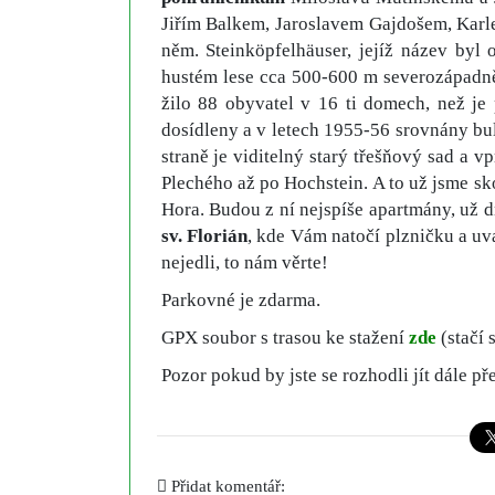
Jiřím Balkem, Jaroslavem Gajdošem, Karl
něm. Steinköpfelhäuser, jejíž název by
hustém lese cca 500-600 m severozápadn
žilo 88 obyvatel v 16 ti domech, než je
dosídleny a v letech 1955-56 srovnány bu
straně je viditelný starý třešňový sad a
Plechého až po Hochstein. A to už jsme sko
Hora. Budou z ní nejspíše apartmány, už
sv. Florián
, kde Vám natočí plzničku a uv
nejedli, to nám věrte!
Parkovné je zdarma.
GPX soubor s trasou ke stažení
zde
(stačí 
Pozor pokud by jste se rozhodli jít dále př
Přidat komentář: