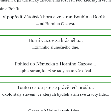
. směrem k již turisticky značenému rozcestí Pod Žlebským vrch
V popředí Zátoňská hora a ze stran Boubín a Bobík...
... od Horního Cazova.
Horní Cazov za krásného...
...zimního slunečného dne.
Pohled do Německa z Horního Cazova...
...přes strom, který se tady na to vše díval.
Touto cestou jste se právě teď prošli...
okolo stály stavení, ve kterých bydleli a žili své životy lidé...
Cesta z Mlaka k vyhlídce...