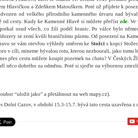
em Hlavičkou a Zdeňkem Matouškem. Poté už přijdete k pose
l odvozen od velkého přírodního kamenného útvaru nad býva
ě od cesty. Kudy ke Kamenné Hlavě si můžete přečíst
zde
. Ve
 potkal osud všech, co žili podél hranic. Po válce bylo něm
ldozery se zemí kvůli hraničnímu pásmu. Od posezení na Kame
 vpravo se vám otevřou výhledy směrem ke
Stožci
s kopci Stožec
ro v cíli, mineme bývalou rotu, kterou nezbourali, jako tomu b
 dnes přes cestu můžete koupit pozemek na chatu? V Českých 
aří něco dobrého za odměnu. Poté si sjeďte na výbornou zmrzli
soubor “uložit jako” a přetáhnout na web mapy.cz).
es Dolní Cazov, v období 15.3-15.7. bývá tato cesta uzavřena z 