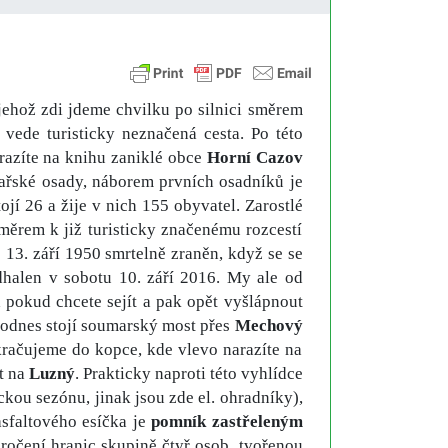
jehož zdi jdeme chvilku po silnici směrem
 vede turisticky neznačená cesta. Po této
arazíte na knihu zaniklé obce
Horní Cazov
řské osady, náborem prvních osadníků je
í 26 a žije v nich 155 obyvatel. Zarostlé
měrem k již turisticky značenému rozcestí
ě 13. září 1950 smrtelně zraněn, když se se
halen v sobotu 10. září 2016. My ale od
 pokud chcete sejít a pak opět vyšlápnout
dodnes stojí soumarský most přes
Mechový
kračujeme do kopce, kde vlevo narazíte na
t na
Luzný
. Prakticky naproti této vyhlídce
kou sezónu, jinak jsou zde el. ohradníky),
asfaltového esíčka je
pomník zastřeleným
ročení hranic skupině čtyř osob, tvořenou