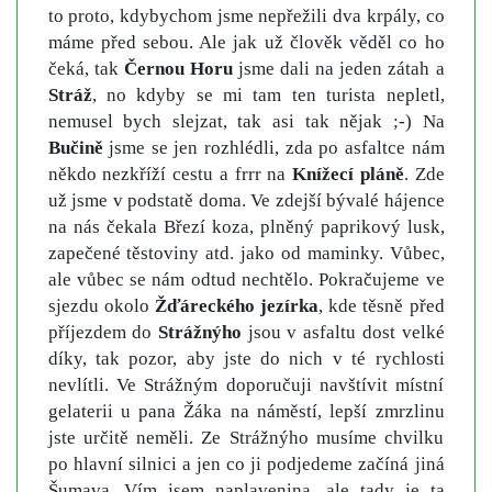
to proto, kdybychom jsme nepřežili dva krpály, co
máme před sebou. Ale jak už člověk věděl co ho
čeká, tak
Černou Horu
jsme dali na jeden zátah a
Stráž
, no kdyby se mi tam ten turista nepletl,
nemusel bych slejzat, tak asi tak nějak ;-) Na
Bučině
jsme se jen rozhlédli, zda po asfaltce nám
někdo nezkříží cestu a frrr na
Knížecí pláně
. Zde
už jsme v podstatě doma. Ve zdejší bývalé hájence
na nás čekala Březí koza, plněný paprikový lusk,
zapečené těstoviny atd. jako od maminky. Vůbec,
ale vůbec se nám odtud nechtělo. Pokračujeme ve
sjezdu okolo
Žďáreckého jezírka
, kde těsně před
příjezdem do
Strážnýho
jsou v asfaltu dost velké
díky, tak pozor, aby jste do nich v té rychlosti
nevlítli. Ve Strážným doporučuji navštívit místní
gelaterii u pana Žáka na náměstí, lepší zmrzlinu
jste určitě neměli. Ze Strážnýho musíme chvilku
po hlavní silnici a jen co ji podjedeme začíná jiná
Šumava. Vím jsem naplavenina, ale tady je ta