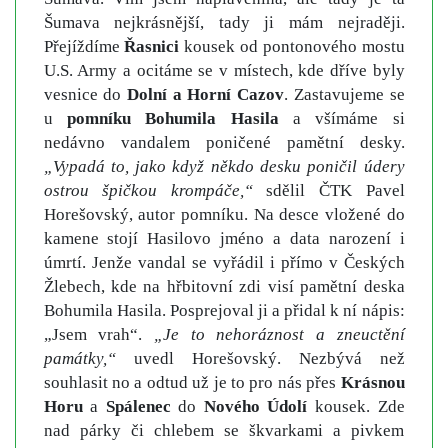
Šumava nejkrásnější, tady ji mám nejraději.
Přejíždíme
Řasnici
kousek od pontonového mostu
U.S. Army a ocitáme se v místech, kde dříve byly
vesnice do
Dolní a Horní Cazov
. Zastavujeme se
u
pomníku Bohumila Hasila
a všímáme si
nedávno vandalem poničené pamětní desky.
„Vypadá to, jako když někdo desku poničil údery
ostrou špičkou krompáče,“
sdělil ČTK Pavel
Horešovský, autor pomníku. Na desce vložené do
kamene stojí Hasilovo jméno a data narození i
úmrtí. Jenže vandal se vyřádil i přímo v Českých
Žlebech, kde na hřbitovní zdi visí pamětní deska
Bohumila Hasila. Posprejoval ji a přidal k ní nápis:
„Jsem vrah“.
„Je to nehoráznost a zneuctění
památky,“
uvedl Horešovský. Nezbývá než
souhlasit no a odtud už je to pro nás přes
Krásnou
Horu
a
Spálenec
do
Nového Údolí
kousek. Zde
nad párky či chlebem se škvarkami a pivkem