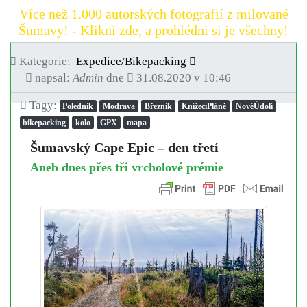
Více než 1.000 autorských fotografií z milované
Šumavy! - Klikni zde, a prohlédni si je všechny!
Kategorie:
Expedice/Bikepacking
napsal:
Admin
dne
31.08.2020 v 10:46
Tagy:
Poledník
Modrava
Březník
KnížecíPláně
NovéÚdolí
bikepacking
kolo
GPX
mapa
Šumavský Cape Epic – den třetí
Aneb dnes přes tři vrcholové prémie