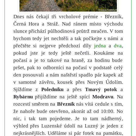
Dnes nás čekají tři vrcholové prémie - Březník,
Černá Hora a Stráž. Nad ránem místo východu
slunce přichází půlhodinová průtrž mračen. V tom
bychom tedy jet nechtěli a tak počkejte s námi a
přečtěte si nejprve předchozí díly
jedna
a
dva
,
pokud jste je tedy ještě nečetli. Koukáme na
počasí a je to takové na hraně, za hodinu bude
pršet, pak to odborníci na počasí v podstatě celý
den posouvali a nám naštěstí spadlo pár kapek až
v samotné závěru, kousek přes Novým Údolím.
Sjíždíme z
Poledníku
a přes
Tmavý potok
a
Rybárnu
přijíždíme na ještě spící
Modravu
. Na
rozcestí směrem na
Březník
nás vítá cedule s tím,
že nahoře bude otevřeno, akorát až od 10:00. No
nic, i tak tam pojedeme. Je to tam nádherný,
výhled přes Luzenské údolí
na Luzný je jeden z
nejkrásnějších. Uděláme si pár fotek na památku,