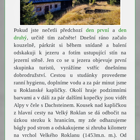
Pokud jste nečetli předchozí
den první
a
den
druhý
, určitě tím začněte! Dnešní ráno začalo
kouzelně, párkrát si během snídaně a balení
odskakuji k jezeru a fotím ustupující stín na
jezerní stěně. Jen co se u jezera objevuje první
skupinka turistů, vyrážíme vstříc dnešnímu
dobrodružství. Cestou u studánky provedeme
ranní hygienu, doplníme vodu a za pár minut jsme
u Roklanské kapličky. Okolí hraje podzimními
barvami a v dáli za pár dalšími kopečky jsou vidět
Alpy v čele s Dachsteinem. Kousek nad kapličkou
z hlavní cesty na Velký Roklan se dá odbočit na
úzkou stezku k hranicím, my zde odhazujeme
bágly pod strom a odskakujeme si zhruba kilometr
na vrchol Velkého Roklanu (1453m.n. m.). Od