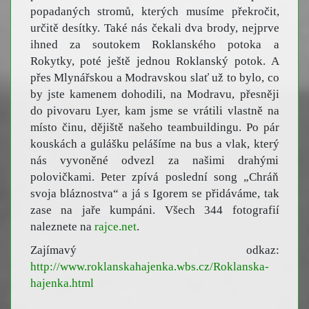
popadaných stromů, kterých musíme překročit,
určitě desítky. Také nás čekali dva brody, nejprve
ihned za soutokem Roklanského potoka a
Rokytky, poté ještě jednou Roklanský potok. A
přes Mlynářskou a Modravskou slať už to bylo, co
by jste kamenem dohodili, na Modravu, přesněji
do pivovaru Lyer, kam jsme se vrátili vlastně na
místo činu, dějiště našeho teambuildingu. Po pár
kouskách a gulášku pelášíme na bus a vlak, který
nás vyvoněné odvezl za našimi drahými
polovičkami. Peter zpívá poslední song „Chráň
svoja bláznostva“ a já s Igorem se přidáváme, tak
zase na jaře kumpáni. Všech 344 fotografií
naleznete na
rajce.net
.
Zajímavý odkaz:
http://www.roklanskahajenka.wbs.cz/Roklanska-
hajenka.html