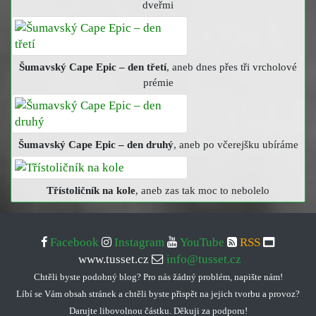
dveřmi
Šumavský Cape Epic – den třetí
, aneb dnes přes tři vrcholové
prémie
Šumavský Cape Epic – den druhý
, aneb po včerejšku ubíráme
Třístoličník na kole
, aneb zas tak moc to nebolelo
Facebook
Instagram
YouTube
RSS
www.tusset.cz
info@tusset.cz
Chtěli byste podobný blog? Pro nás žádný problém, napište nám!
Líbí se Vám obsah stránek a chtěli byste přispět na jejich tvorbu a provoz?
Darujte libovolnou částku. Děkuji za podporu!