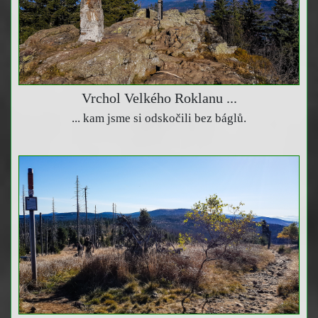
Vrchol Velkého Roklanu ...
... kam jsme si odskočili bez báglů.