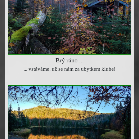
Brý ráno ...
... vstáváme, už se nám za ubytkem klube!