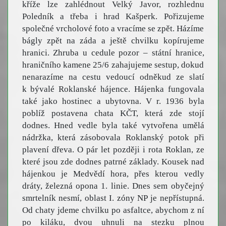
kříže lze zahlédnout Velký Javor, rozhlednu
Poledník a třeba i hrad Kašperk. Pořizujeme
společné vrcholové foto a vracíme se zpět. Házíme
bágly zpět na záda a ještě chvilku kopírujeme
hranici. Zhruba u cedule pozor – státní hranice,
hraničního kamene 25/6 zahajujeme sestup, dokud
nenarazíme na cestu vedoucí odněkud ze slatí
k bývalé Roklanské hájence. Hájenka fungovala
také jako hostinec a ubytovna. V r. 1936 byla
poblíž postavena chata KČT, která zde stojí
dodnes. Hned vedle byla také vytvořena umělá
nádržka, která zásobovala Roklanský potok při
plavení dřeva. O pár let později i rota Roklan, ze
které jsou zde dodnes patrné základy. Kousek nad
hájenkou je Medvědí hora, přes kterou vedly
dráty, železná opona 1. linie. Dnes sem obyčejný
smrtelník nesmí, oblast I. zóny NP je nepřístupná.
Od chaty jdeme chvilku po asfaltce, abychom z ní
po kiláku, dvou uhnuli na stezku plnou