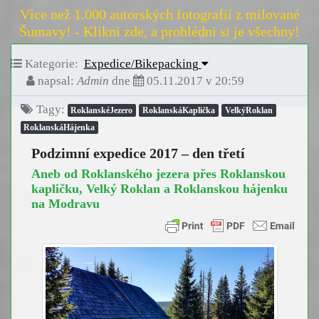
Více než 1.000 autorských fotografií z milované
Šumavy! - Klikni zde, a prohlédni si je všechny!
Kategorie:
Expedice/Bikepacking
napsal:
Admin
dne
05.11.2017 v 20:59
Tagy:
RoklanskéJezero
RoklanskáKaplička
VelkýRoklan
RoklanskáHájenka
Podzimní expedice 2017 – den třetí
Aneb od Roklanského jezera přes Roklanskou
kapličku, Velký Roklan a Roklanskou hájenku
na Modravu