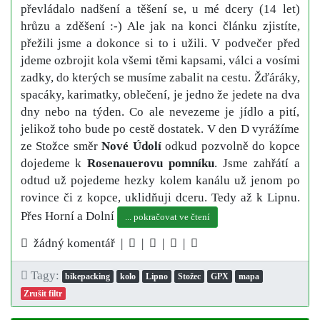
převládalo nadšení a těšení se, u mé dcery (14 let)
hrůzu a zděšení :-) Ale jak na konci článku zjistíte,
přežili jsme a dokonce si to i užili. V podvečer před
jdeme ozbrojit kola všemi těmi kapsami, válci a vosími
zadky, do kterých se musíme zabalit na cestu. Žďáráky,
spacáky, karimatky, oblečení, je jedno že jedete na dva
dny nebo na týden. Co ale nevezeme je jídlo a pití,
jelikož toho bude po cestě dostatek. V den D vyrážíme
ze Stožce směr
Nové Údolí
odkud pozvolně do kopce
dojedeme k
Rosenauerovu pomníku
. Jsme zahřátí a
odtud už pojedeme hezky kolem kanálu už jenom po
rovince či z kopce, uklidňuji dceru. Tedy až k Lipnu.
Přes Horní a Dolní
... pokračovat ve čtení
žádný komentář |
|
|
|
Tagy:
bikepacking
kolo
Lipno
Stožec
GPX
mapa
Zrušit filtr