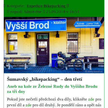
Kategorie:
Expedice/Bikepacking
napsal:
Admin
dne
25.09.2018 v 18:51
Šumavský „bikepacking“ – den třetí
Aneb na kole ze Železné Rudy do Vyššího Brodu
za tři dny
Pokud jste nečetli předchozí dva díly, klikněte
zde
pro
první díl a
zde
pro díl druhý. Je pondělí ráno a opět nás