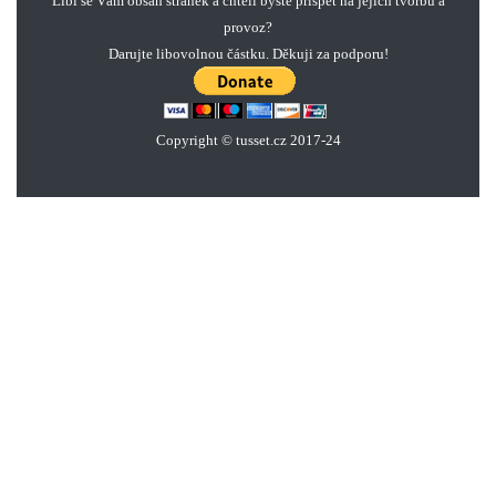
Líbí se Vám obsah stránek a chtěli byste přispět na jejich tvorbu a
provoz?
Darujte libovolnou částku. Děkuji za podporu!
Copyright © tusset
.
cz 2017-24