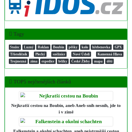
Tagy
Stožec
Luzný
Roklan
Boubín
pěšky
kolo
hřebenovka
GPX
Třístoličník
Plechý
sněžnice
Nové Údolí
Kamenná Hlava
Trojmezná
zima
expedice
běžky
České Žleby
mapa
děti
TOP5 nejčtenějších článků
Nejkratší cestou na Boubín
, aneb Aneb sníh nesníh, jde to
i v zimě
Falkenstein a okolní schachten
, aneb nejstrmější cestou