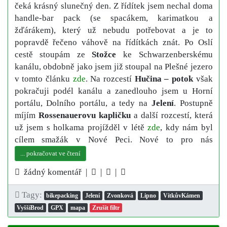
čeká krásný slunečný den. Z řídítek jsem nechal doma
handle-bar pack (se spacákem, karimatkou a
žďárákem), který už nebudu potřebovat a je to
popravdě řečeno váhově na řídítkách znát. Po Oslí
cestě stoupám ze
Stožce
ke Schwarzenberskému
kanálu, obdobně jako jsem již stoupal na Plešné jezero
v tomto článku
zde
. Na rozcestí
Hučina – potok
však
pokračuji podél kanálu a zanedlouho jsem u Horní
portálu, Dolního portálu, a tedy na
Jelení
. Postupně
míjím
Rossenauerovu kapličku
a další rozcestí, která
už jsem s holkama projížděl v létě
zde
, kdy nám byl
cílem smažák v Nové Peci. Nové to pro nás
... pokračovat ve čtení
žádný komentář |
|
|
Tagy:
bikepacking
Jelení
Zvonková
Lipno
VítkůvKámen
VyššíBrod
GPX
mapa
Zrušit filtr