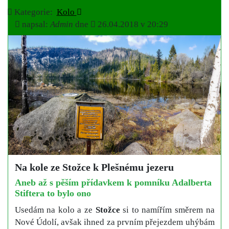
Kategorie:
Kolo
napsal:
Admin
dne
26.04.2018 v 20:29
Na kole ze Stožce k Plešnému jezeru
Aneb až s pěším přídavkem k pomníku Adalberta
Stiftera to bylo ono
Usedám na kolo a ze
Stožce
si to namířím směrem na
Nové Údolí, avšak ihned za prvním přejezdem uhýbám