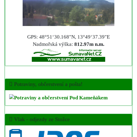
GPS: 48°51‘30.168"N, 13°49‘37.39"E
Nadmořská výška:
812.97m n.m.
Potraviny, občerstvení a pošta!
Vlak - odjezdy ze Stožce