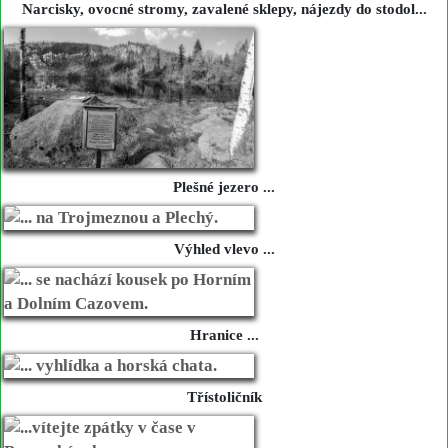
Narcisky, ovocné stromy, zavalené sklepy, nájezdy do stodol...
Plešné jezero ...
Výhled vlevo ...
Hranice ...
Třístoličník