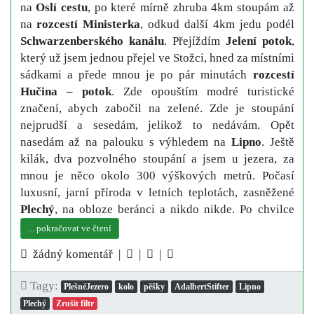
na
Oslí cestu
, po které mírně zhruba 4km stoupám až
na
rozcestí Ministerka
, odkud další 4km jedu podél
Schwarzenberského kanálu
. Přejíždím
Jelení potok
,
který už jsem jednou přejel ve Stožci, hned za místními
sádkami a přede mnou je po pár minutách
rozcestí
Hučina – potok
. Zde opouštím modré turistické
značení, abych zabočil na zelené. Zde je stoupání
nejprudší a sesedám, jelikož to nedávám. Opět
nasedám až na palouku s výhledem na
Lipno
. Ještě
kilák, dva pozvolného stoupání a jsem u jezera, za
mnou je něco okolo 300 výškových metrů. Počasí
luxusní, jarní příroda v letních teplotách, zasněžené
Plechý
, na obloze beránci a nikdo nikde. Po chvilce
... pokračovat ve čtení
žádný komentář |
|
|
Tagy:
PlešnéJezero
kolo
pěšky
AdalbertStifter
Lipno
Plechý
Zrušit filtr