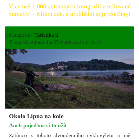
Více než 1.000 autorských fotografií z milované
Šumavy! - Klikni zde, a prohlédni si je všechny!
Kategorie:
Turistika
napsal:
Admin
dne
05.09.2025 v 21:27
Okolo Lipna na kole
Aneb pojeďme si to užít
Zatímco z tohoto dvoudenního cyklovýletu u mě