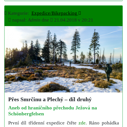
Kategorie:
Expedice/Bikepacking
napsal:
Admin
dne
21.04.2018 v 20:21
Přes Smrčinu a Plechý – díl druhý
Aneb od hraničního přechodu Ježová na
Schönbergfelsen
První díl třídenní expedice čtěte
zde
. Ráno pohádka