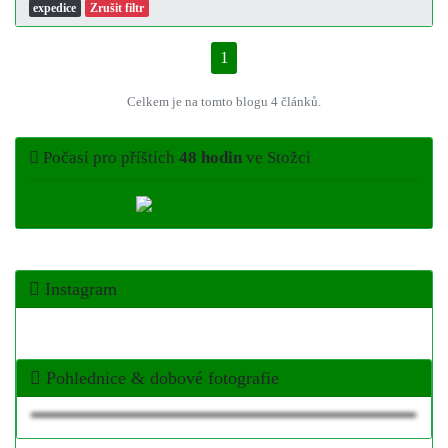
expedice
Zrušit filtr
1
Celkem je na tomto blogu 4 článků.
Počasí pro příštích
48 hodin
ve Stožci
Instagram
Pohlednice & dobové fotografie