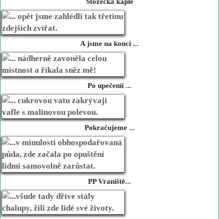
Stožecká kaple
A jsme na konci ...
Po upečeníí ...
Pokračujeme ...
PP Vraniště...