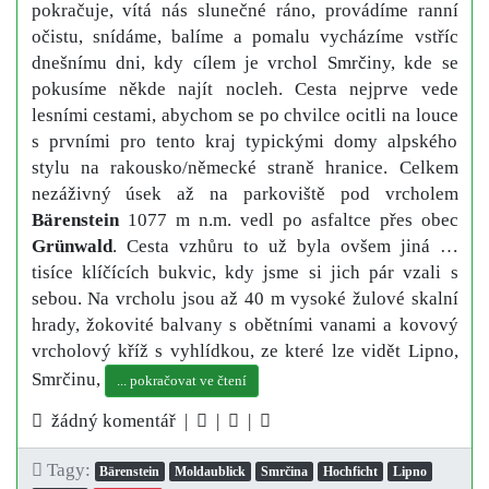
pokračuje, vítá nás slunečné ráno, provádíme ranní
očistu, snídáme, balíme a pomalu vycházíme vstříc
dnešnímu dni, kdy cílem je vrchol Smrčiny, kde se
pokusíme někde najít nocleh. Cesta nejprve vede
lesními cestami, abychom se po chvilce ocitli na louce
s prvními pro tento kraj typickými domy alpského
stylu na rakousko/německé straně hranice. Celkem
nezáživný úsek až na parkoviště pod vrcholem
Bärenstein
1077 m n.m. vedl po asfaltce přes obec
Grünwald
. Cesta vzhůru to už byla ovšem jiná …
tisíce klíčících bukvic, kdy jsme si jich pár vzali s
sebou. Na vrcholu jsou až 40 m vysoké žulové skalní
hrady, žokovité balvany s obětními vanami a kovový
vrcholový kříž s vyhlídkou, ze které lze vidět Lipno,
Smrčinu,
... pokračovat ve čtení
žádný komentář |
|
|
Tagy:
Bärenstein
Moldaublick
Smrčina
Hochficht
Lipno