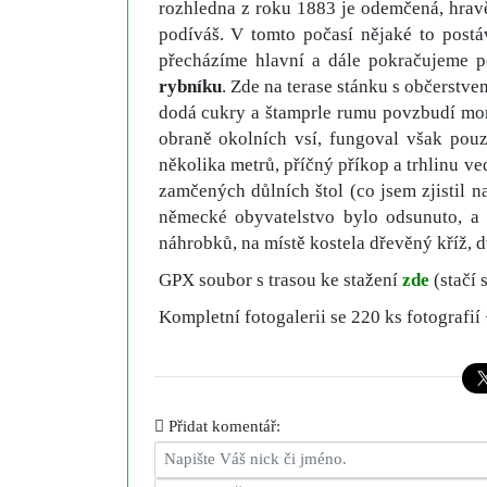
rozhledna z roku 1883 je odemčená, hrav
podíváš. V tomto počasí nějaké to postá
přecházíme hlavní a dále pokračujeme 
rybníku
. Zde na terase stánku s občerstve
dodá cukry a štamprle rumu povzbudí mo
obraně okolních vsí, fungoval však pouz
několika metrů, příčný příkop a trhlinu v
zamčených důlních štol (co jsem zjistil n
německé obyvatelstvo bylo odsunuto, a 
náhrobků, na místě kostela dřevěný kříž, 
GPX soubor s trasou ke stažení
zde
(stačí 
Kompletní fotogalerii se 220 ks fotografií
Přidat komentář: