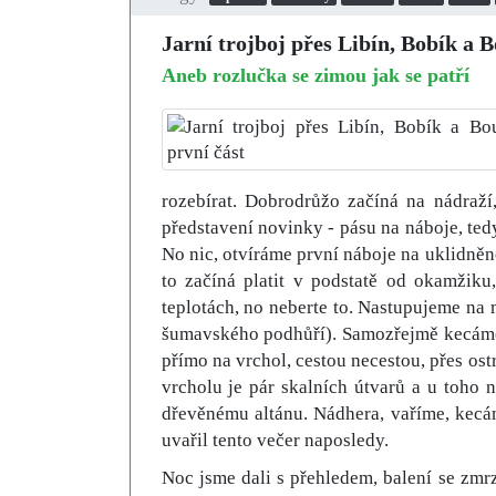
Jarní trojboj přes Libín, Bobík a B
Aneb rozlučka se zimou jak se patří
rozebírat. Dobrodrůžo začíná na nádraž
představení novinky - pásu na náboje, ted
No nic, otvíráme první náboje na uklidně
to začíná platit v podstatě od okamžik
teplotách, no neberte to. Nastupujeme na
šumavského podhůří). Samozřejmě kecáme
přímo na vrchol, cestou necestou, přes ost
vrcholu je pár skalních útvarů a u toho 
dřevěnému altánu. Nádhera, vaříme, kecá
uvařil tento večer naposledy.
Noc jsme dali s přehledem, balení se zmr