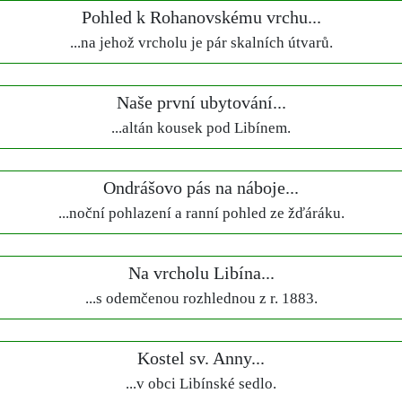
Pohled k Rohanovskému vrchu...
...na jehož vrcholu je pár skalních útvarů.
Naše první ubytování...
...altán kousek pod Libínem.
Ondrášovo pás na náboje...
...noční pohlazení a ranní pohled ze žďáráku.
Na vrcholu Libína...
...s odemčenou rozhlednou z r. 1883.
Kostel sv. Anny...
...v obci Libínské sedlo.