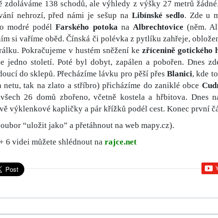
ě zdoláváme 138 schodů, ale výhledy z výšky 27 metrů žádné.
vání nehrozí, před námi je sešup na
Libínské sedlo
. Zde u 
po modré podél
Farského potoka
na
Albrechtovice
(něm. Al
ním si vaříme oběd. Čínská či polévka z pytlíku zahřeje, oblož
rálku. Pokračujeme v hustém sněžení ke
zřícenině gotického
e jedno století. Poté byl dobyt, zapálen a pobořen. Dnes z
edoucí do sklepů. Přecházíme lávku pro pěší přes
Blanici
, kde t
a netu, tak na zlato a stříbro) přicházíme do zaniklé obce
Cud
všech 26 domů zbořeno, včetně kostela a hřbitova. Dnes na
dvě výklenkové kapličky a pár křížků podél cest. Konec první č
soubor “uložit jako” a přetáhnout na web mapy.cz).
 + 6 videi můžete shlédnout na
rajce.net