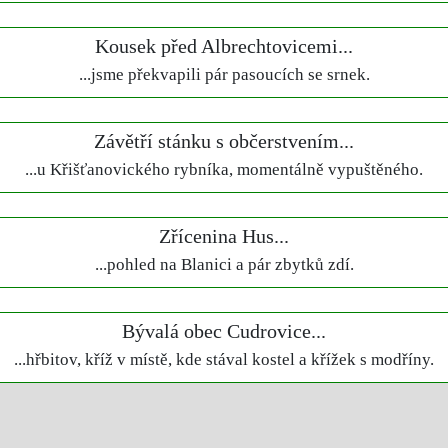
Kousek před Albrechtovicemi...
...jsme překvapili pár pasoucích se srnek.
Závětří stánku s občerstvením...
...u Křišťanovického rybníka, momentálně vypuštěného.
Zřícenina Hus...
...pohled na Blanici a pár zbytků zdí.
Bývalá obec Cudrovice...
...hřbitov, kříž v místě, kde stával kostel a křížek s modříny.