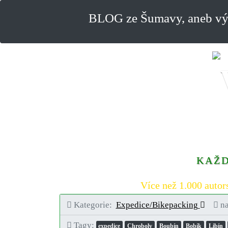
BLOG ze Šumavy, aneb výl
KAŽD
Více než 1.000 autor
Kategorie:
Expedice/Bikepacking
na
Tagy:
expedice
Chroboly
Boubín
Bobík
Libín