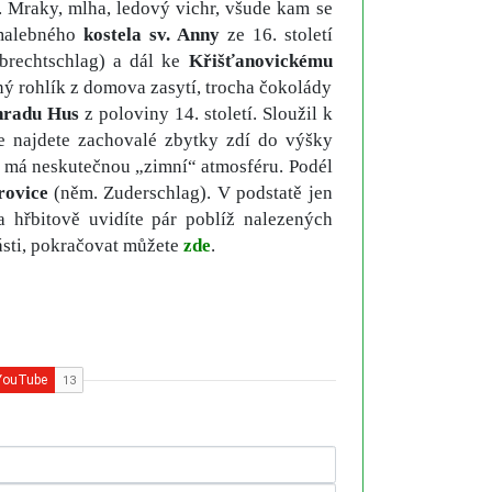
 Mraky, mlha, ledový vichr, všude kam se
malebného
kostela sv. Anny
ze 16. století
brechtschlag) a dál ke
Křišťanovickému
ený rohlík z domova zasytí, trocha čokolády
 hradu Hus
z poloviny 14. století. Sloužil k
de najdete zachovalé zbytky zdí do výšky
o má neskutečnou „zimní“ atmosféru. Podél
rovice
(něm. Zuderschlag). V podstatě jen
 hřbitově uvidíte pár poblíž nalezených
ásti, pokračovat můžete
zde
.