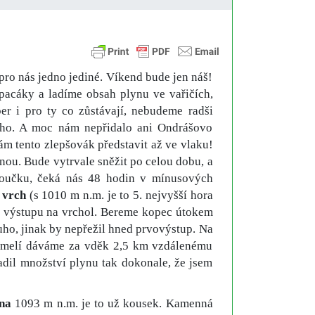
pro nás jedno jediné. Víkend bude jen náš!
pacáky a ladíme obsah plynu ve vařičích,
per i pro ty co zůstávají, nebudeme radši
ného. A moc nám nepřidalo ani Ondrášovo
ám tento zlepšovák představit až ve vlaku!
ou. Bude vytrvale sněžit po celou dobu, a
oučku, čeká nás 48 hodin v mínusových
 vrch
(s 1010 m n.m. je to 5. nejvyšší hora
 výstupu na vrchol. Bereme kopec útokem
ouho, jinak by nepřežil hned prvovýstup. Na
 chumelí dáváme za vděk 2,5 km vzdálenému
dil množství plynu tak dokonale, že jsem
na
1093 m n.m. je to už kousek. Kamenná