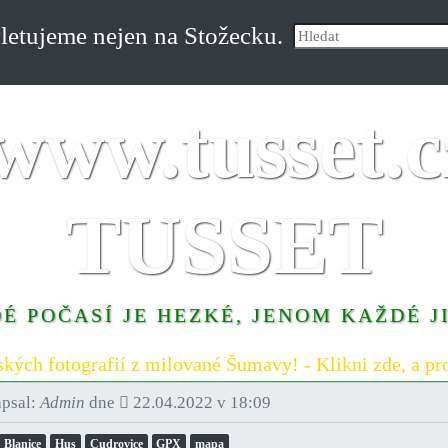
etujeme nejen na Stožecku.
TUSSET
É POČASÍ JE HEZKÉ, JENOM KAŽDÉ J
ských fotografií z milované Šumavy! - Klikni zde, a pro
psal:
Admin
dne
22.04.2022 v 18:09
Blanice
Hus
Cudrovice
GPX
mapa