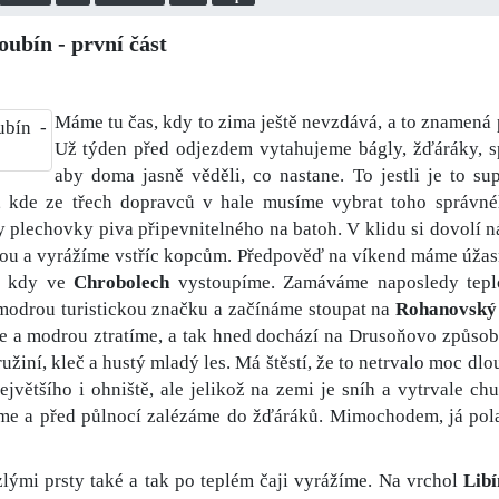
oubín - první část
Máme tu čas, kdy to zima ještě nevzdává, a to znamená 
Už týden před odjezdem vytahujeme bágly, žďáráky, s
aby doma jasně věděli, co nastane. To jestli je to su
í, kde ze třech dopravců v hale musíme vybrat toho správ
y plechovky piva připevnitelného na batoh. V klidu si dovolí n
nou a vyrážíme vstříc kopcům. Předpověď na víkend máme úžasn
u, kdy ve
Chrobolech
vystoupíme. Zamáváme naposledy tepl
 modrou turistickou značku a začínáme stoupat na
Rohanovský
 a modrou ztratíme, a tak hned dochází na Drusoňovo způsob
ružiní, kleč a hustý mladý les. Má štěstí, že to netrvalo moc dl
největšího i ohniště, ale jelikož na zemi je sníh a vytrvale
me a před půlnocí zalézáme do žďáráků. Mimochodem, já pola
zlými prsty také a tak po teplém čaji vyrážíme. Na vrchol
Libí