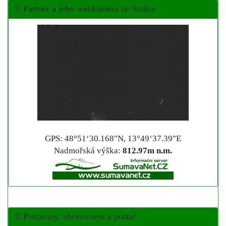
Partner a jeho webkamera ze Stožce
GPS: 48°51‘30.168"N, 13°49‘37.39"E
Nadmořská výška:
812.97m n.m.
Potraviny, občerstvení a pošta!