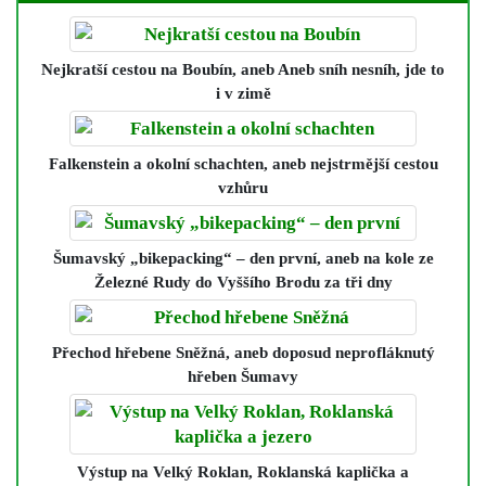
Nejkratší cestou na Boubín
, aneb Aneb sníh nesníh, jde to
i v zimě
Falkenstein a okolní schachten
, aneb nejstrmější cestou
vzhůru
Šumavský „bikepacking“ – den první
, aneb na kole ze
Železné Rudy do Vyššího Brodu za tři dny
Přechod hřebene Sněžná
, aneb doposud neprofláknutý
hřeben Šumavy
Výstup na Velký Roklan, Roklanská kaplička a