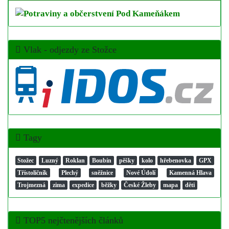
Vlak - odjezdy ze Stožce
Tagy
Stožec
Luzný
Roklan
Boubín
pěšky
kolo
hřebenovka
GPX
Třístoličník
Plechý
sněžnice
Nové Údolí
Kamenná Hlava
Trojmezná
zima
expedice
běžky
České Žleby
mapa
děti
TOP5 nejčtenějších článků