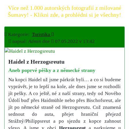
Více než 1.000 autorských fotografií z milované
Šumavy! - Klikni zde, a prohlédni si je všechny!
Kategorie:
Turistika
napsal:
Admin
dne
07.05.2022 v 13:42
Haidel z Herzogsreutu
Aneb poprvé pěšky a z německé strany
Na kopci Haidel už jsme párkrát byli… a co si budeme
vyprávět, je to lepší na kole, ale dnes jsme se rozhodli
jít pešky. A co ještě, né z naší strany, tedy od Nového
Údolí buď přes Haidmühle nebo přes Bischofsreut, ale
jít po německé straně od Herzogsreutu. Což znamená
sednout do auta, přejet hraniční přejezd
Strážný/Philippsreut a po sjezdu z kopce zahnout
vlevo. A jsme v obci
Herzogsreut
a parkujeme u