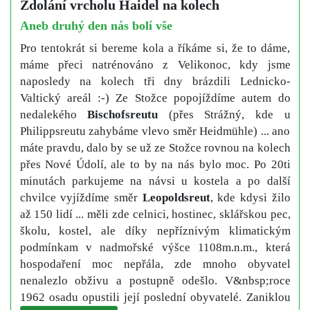
Zdolání vrcholu Haidel na kolech
Aneb druhý den nás bolí vše
Pro tentokrát si bereme kola a říkáme si, že to dáme,
máme přeci natrénováno z Velikonoc, kdy jsme
naposledy na kolech tři dny brázdili Lednicko-
Valtický areál :-) Ze Stožce popojíždíme autem do
nedalekého
Bischofsreutu
(přes Strážný, kde u
Philippsreutu zahybáme vlevo směr Heidmühle) ... ano
máte pravdu, dalo by se už ze Stožce rovnou na kolech
přes Nové Údolí, ale to by na nás bylo moc. Po 20ti
minutách parkujeme na návsi u kostela a po další
chvilce vyjíždíme směr
Leopoldsreut
, kde kdysi žilo
až 150 lidí ... měli zde celnici, hostinec, sklářskou pec,
školu, kostel, ale díky nepříznivým klimatickým
podmínkam v nadmořské výšce 1108m.n.m., která
hospodaření moc nepřála, zde mnoho obyvatel
nenalezlo obživu a postupně odešlo. V&nbsp;roce
1962 osadu opustili její poslední obyvatelé. Zaniklou