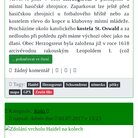
místní hasičské zbrojnice. Zaparkovat lze ještě před
hasičskou zbrojnicí u fotbalového hřiště nebo za
kostelem vlevo do kopce u klubovny místní mládeže.
Procházíme okolo katolického
kostela St. Oswald
a za
nedlouho při pohledu zpět máme výchozí obec jako na
dlani. Obec Herzogsreut byla založena již v roce 1618
arcivévodou rakouským Leopoldem I. (což
... pokračovat ve čtení
žádný komentář |
|
|
Tagy:
Haidel
Herzogsreut
Schwendreut
německo
pěšky
mapa
GPX
Zrušit filtr
Kategorie:
Kolo
napsal:
Admin
dne
02.07.2017 v 13:23