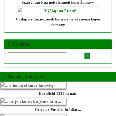
jezero
, aneb na nejtajemnějí horu Šumavy
Výšlap na Luzný
, aneb hurá na nejkrásnější kopec
Šumavy
Přihlášení
Náhodné fotografie
Hochficht 1338 m n.m.
Cestou z Pustého hrádku ...