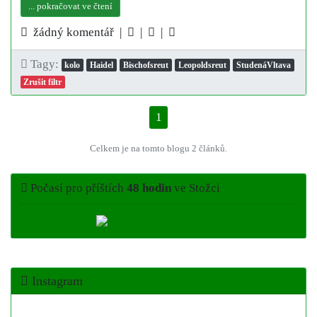
... pokračovat ve čtení
žádný komentář |
|
|
Tagy:
kolo
Haidel
Bischofsreut
Leopoldsreut
StudenáVltava
Zrušit filtr
1
Celkem je na tomto blogu 2 článků.
Počasí pro příštích
48 hodin
ve Stožci
Instagram