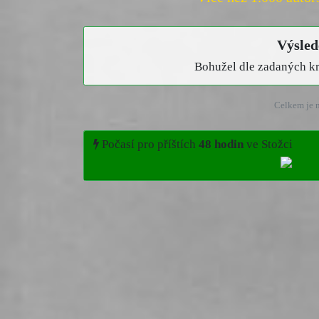
Výsled
Bohužel dle zadaných kri
Celkem je n
Počasí pro příštích
48 hodin
ve Stožci