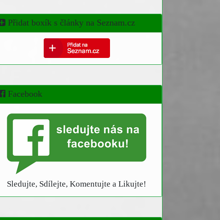
Přidat boxík s články na Seznam.cz
Facebook
Sledujte, Sdílejte, Komentujte a Likujte!