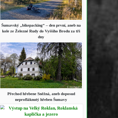
Šumavský „bikepacking“ – den první
, aneb na
kole ze Železné Rudy do Vyššího Brodu za tři
dny
Přechod hřebene Sněžná
, aneb doposud
neprofláknutý hřeben Šumavy