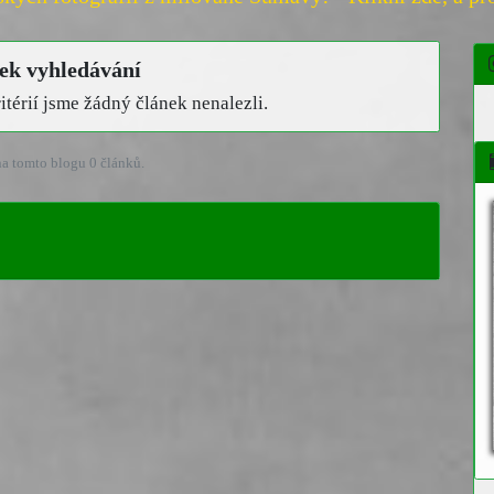
ek vyhledávání
térií jsme žádný článek nenalezli.
a tomto blogu 0 článků.