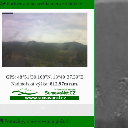
Partner a jeho webkamera ze Stožce
GPS: 48°51‘30.168"N, 13°49‘37.39"E
Nadmořská výška:
812.97m n.m.
Potraviny, občerstvení a pošta!