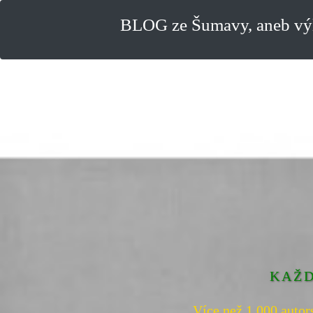
BLOG ze Šumavy, aneb výl
KAŽD
Více než 1.000 autor