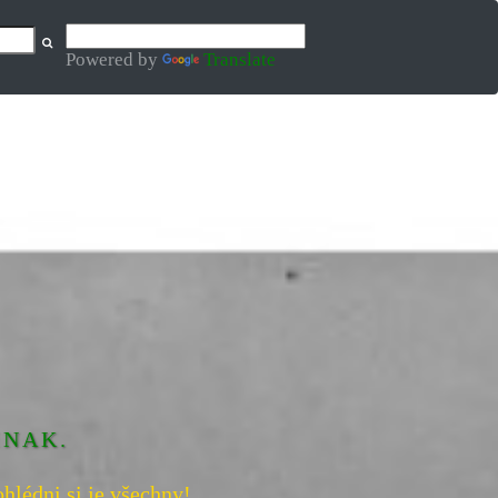
Powered by
Translate
INAK.
hlédni si je všechny!