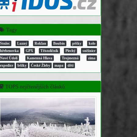
Tagy
Stožec
Luzný
Roklan
Boubín
pěšky
kolo
hřebenovka
GPX
Třístoličník
Plechý
sněžnice
Nové Údolí
Kamenná Hlava
Trojmezná
zima
expedice
běžky
České Žleby
mapa
děti
TOP5 nejčtenějších článků