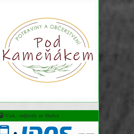
Vlak - odjezdy ze Stožce