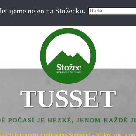
etujeme nejen na Stožecku.
TUSSET
É POČASÍ JE HEZKÉ, JENOM KAŽDÉ J
ských fotografií z milované Šumavy! - Klikni zde, a pro