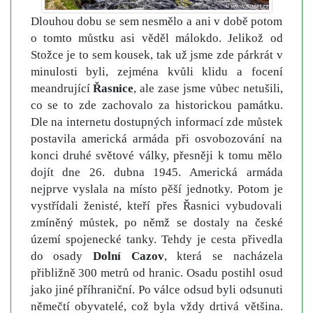
Dlouhou dobu se sem nesmělo a ani v době potom
o tomto můstku asi věděl málokdo. Jelikož od
Stožce je to sem kousek, tak už jsme zde párkrát v
minulosti byli, zejména kvůli klidu a focení
meandrující
Řasnice
, ale zase jsme vůbec netušili,
co se to zde zachovalo za historickou památku.
Dle na internetu dostupných informací zde můstek
postavila americká armáda při osvobozování na
konci druhé světové války, přesněji k tomu mělo
dojít dne 26. dubna 1945. Americká armáda
nejprve vyslala na místo pěší jednotky. Potom je
vystřídali ženisté, kteří přes Řasnici vybudovali
zmíněný můstek, po němž se dostaly na české
území spojenecké tanky. Tehdy je cesta přivedla
do osady
Dolní Cazov
, která se nacházela
přibližně 300 metrů od hranic. Osadu postihl osud
jako jiné příhraniční. Po válce odsud byli odsunuti
němečtí obyvatelé, což byla vždy drtivá většina.