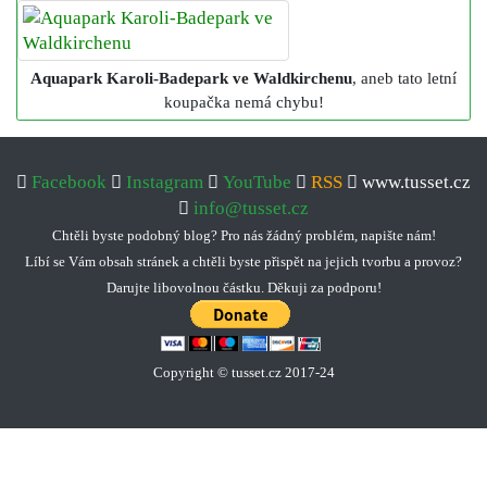
Aquapark Karoli-Badepark ve Waldkirchenu
, aneb tato letní
koupačka nemá chybu!
Facebook
Instagram
YouTube
RSS
www.tusset.cz
info@tusset.cz
Chtěli byste podobný blog? Pro nás žádný problém, napište nám!
Líbí se Vám obsah stránek a chtěli byste přispět na jejich tvorbu a provoz?
Darujte libovolnou částku. Děkuji za podporu!
Copyright © tusset
.
cz 2017-24