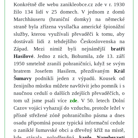
Konkrétně dle webu zanikleobce.cz zde v r. 1930
žilo 134 lidí v 25 domech. V jednom z domů
Marchhäuseru (hraniční domky) na německé
straně byla zřízena vysílačka americké špionážní
služby, kterou využívali převaděči k tomu, aby
dostávali lidi z tehdejšího Československa na
Západ. Mezi nimiž byli nejnámější
bratři
Hasilové
. Jedno z nich, Bohumila, zde 13. září
1950 smrtelně zranili pohraničníci, když se svým
bratrem Josefem Hasilem, přezdívaným
Král
Šumavy
podnikli jeden z výpadů. Kousek od
ženijního můstku můžete navštívit jeho pomník i s
naučnou cedulí o dalších zdejších převaděčích, o
tom už jsme psali více
zde
. V 50. letech Dolní
Cazov vojáci vyhazují do vzduchu, protože ležel v
přísně střežené zóně pohraničního pásma a dnes
osadu připomíná pouze typická informační cedule
o zaniklé šumavské obci a dřevěný kříž na místě,
kde stávala polodřevěná
kaple Nanebevzetí