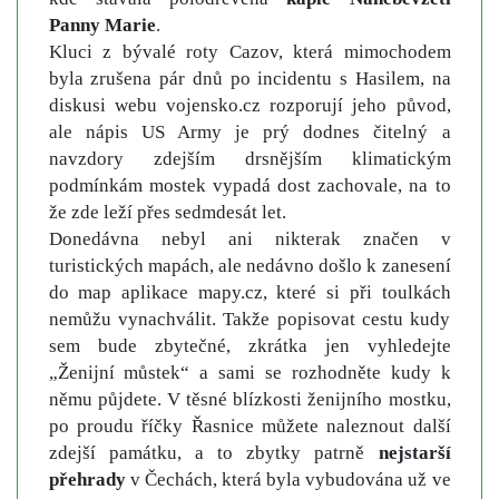
Panny Marie
.
Kluci z bývalé roty Cazov, která mimochodem
byla zrušena pár dnů po incidentu s Hasilem, na
diskusi webu vojensko.cz rozporují jeho původ,
ale nápis US Army je prý dodnes čitelný a
navzdory zdejším drsnějším klimatickým
podmínkám mostek vypadá dost zachovale, na to
že zde leží přes sedmdesát let.
Donedávna nebyl ani nikterak značen v
turistických mapách, ale nedávno došlo k zanesení
do map aplikace mapy.cz, které si při toulkách
nemůžu vynachválit. Takže popisovat cestu kudy
sem bude zbytečné, zkrátka jen vyhledejte
„Ženijní můstek“ a sami se rozhodněte kudy k
němu půjdete. V těsné blízkosti ženijního mostku,
po proudu říčky Řasnice můžete naleznout další
zdejší památku, a to zbytky patrně
nejstarší
přehrady
v Čechách, která byla vybudována už ve