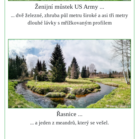
Ženijní můstek US Army ...
... dvě železné, zhruba půl metru široké a asi tři metry
dlouhé lávky s mřížkovaným profilem
Řasnice ...
... a jeden z meandrů, který se vešel.