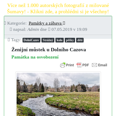
Více než 1.000 autorských fotografií z milované
Šumavy! - Klikni zde, a prohlédni si je všechny!
Kategorie:
Památky a zábava
napsal:
Admin
dne
07.05.2019 v 19:09
Tagy:
DolníCazov
Strážný
kolo
pěšky
děti
Ženijní můstek u Dolního Cazova
Památka na osvobození