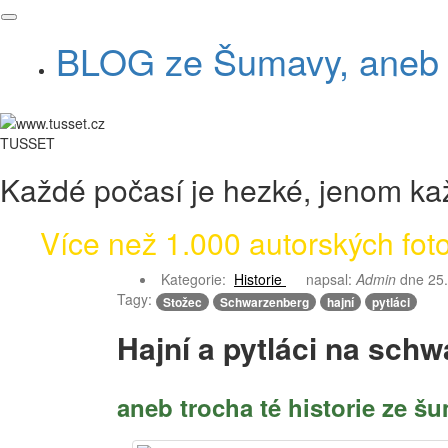
BLOG ze Šumavy, aneb v
TUSSET
Každé počasí je hezké, jenom kaž
Více než 1.000 autorských fotog
Kategorie:
Historie
napsal:
Admin
dne
25
Tagy:
Stožec
Schwarzenberg
hajní
pytláci
Hajní a pytláci na sch
aneb trocha té historie ze 