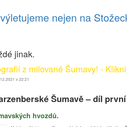
ýletujeme nejen na Stožec
dé jinak.
rafií z milované Šumavy! - Klikni
.12.2021 v 22:21
warzenberské Šumavě – díl první
šumavských hvozdů.