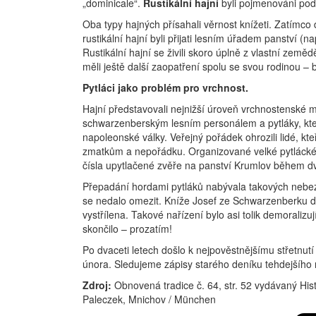
„dominicale“.
Rustikální hajní
byli pojmenováni podl
Oba typy hajných přísahali věrnost knížeti. Zatímco
rustikální hajní byli přijati lesním úřadem panství (n
Rustikální hajní se živili skoro úplně z vlastní země
měli ještě další zaopatření spolu se svou rodinou – b
Pytláci jako problém pro vrchnost.
Hajní představovali nejnižší úroveň vrchnostenské m
schwarzenberským lesním personálem a pytláky, kteř
napoleonské války. Veřejný pořádek ohrozili lidé, kt
zmatkům a nepořádku. Organizované velké pytlácké tl
čísla upytlačené zvěře na panství Krumlov během dvou
Přepadání hordami pytláků nabývala takových nebezpe
se nedalo omezit. Kníže Josef ze Schwarzenberku 
vystřílena. Takové nařízení bylo asi tolik demoraliz
skončilo – prozatím!
Po dvaceti letech došlo k nejpověstnějšímu střetnu
února. Sledujeme zápisy starého deníku tehdejšího 
Zdroj:
Obnovená tradice č. 64, str. 52 vydávaný Hi
Paleczek, Mnichov / München