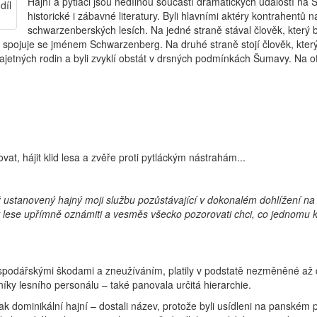
Hajní a pytláci jsou nedílnou součástí dramatických událostí
historické i zábavné literatury. Byli hlavními aktéry kontrahentů
schwarzenberských lesích. Na jedné straně stával člověk, který b
ně spojuje se jménem Schwarzenberg. Na druhé straně stojí člověk, který 
jetných rodin a byli zvyklí obstát v drsných podmínkách Šumavy. Na otá
t, hájit klid lesa a zvěře proti pytláckým nástrahám...
ustanovený hajný moji službu pozůstávající v dokonalém dohlížení na l
tvu v lese upřímně oznámiti a vesměs všecko pozorovati chci, co jedno
ospodářskými škodami a zneužíváním, platily v podstatě nezměněné a
íky lesního personálu – také panovala určitá hierarchie.
nak dominikální hajní – dostali název, protože byli usídleni na panské