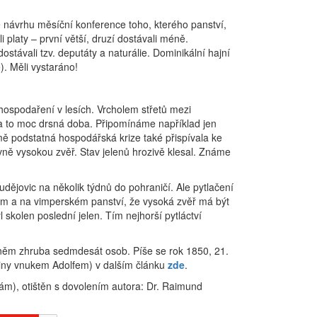
dě návrhu měsíční konference toho, kterého panství,
i platy – první větší, druzí dostávali méně.
ostávali tzv. deputáty a naturálie. Dominikální hajní
). Měli vystaráno!
hospodaření v lesích. Vrcholem střetů mezi
yla to moc drsná doba. Připomínáme například jen
jmě podstatná hospodářská krize také přispívala ke
vně vysokou zvěř. Stav jelenů hrozivě klesal. Známe
ějovic na několik týdnů do pohraničí. Ale pytlačení
m a na vimperském panství, že vysoká zvěř má být
 skolen poslední jelen. Tím nejhorší pytláctví
 něm zhruba sedmdesát osob. Píše se rok 1850, 21.
štiny vnukem Adolfem) v dalším článku
zde
.
ám), otištěn s dovolením autora: Dr. Raimund