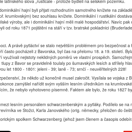
e latinského slova „rusticale - protože bydleli na selském pozemku.
 dominikální hajní byli přijati rozhodnutím samotného knížete na zákla
apř. krumlovským) bez souhlasu knížete. Dominikální i rustikální dostával
dělské výroby, ale i dominikální hajní měli malé hospodářství. Navíc pak d
yli od roku 1871 pojištěni na stáří v tzv. bratrské pokladnici (Bruderlade
oci. A právě pytláctví se stalo největším problémem pro bezpečnost a 
í často pocházeli z Bavorska, byl čas na přelomu 18. a 19. století. B
eří využívali nejistoty neklidných poměrů ve vlastní prospěch. Samozře
upy z Bavor se pravidelně toulaly po šumavských lesích a střílely hla
 let 1800 - 1801: jeleni - 39; laně - 73; srnčí - neuvěřitelných 228!
čenství, že někdo už konečně musel zakročit. Vysílala se vojska z Bud
dokonce zamýšlel nařídit svým vyšším lesním úředníkům na krumlovské
ujícím, že nebylo vyhotoveno písemně. Faktem ale bylo, že roku 1827 byl
tí mezi lesním personálem schwarzenberským a pytláky. Podílelo se na
revírníka ve Stožci, Karla Janovského (orig. německy, přeložen do če
storickým spolkem Schwarzenberg (jehož jsem členem a časopis odebír