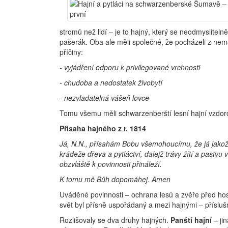
stromů než lidí – je to hajný, který se neodmyslitel
pašerák. Oba ale měli společné, že pocházeli z nema
příčiny:
- vyjádření odporu k privilegované vrchnosti
- chudoba a nedostatek živobytí
- nezvladatelná vášeň lovce
Tomu všemu měli schwarzenberští lesní hajní vzdorova
Přísaha hajného z r. 1814
Já, N.N., přísahám Bobu všemohoucímu, že já jakož 
krádeže dřeva a pytláctví, dalejž trávy žítí a pas
obzvláště k povinnosti přináleží.
K tomu mě Bůh dopomáhej. Amen
Uváděné povinnosti – ochrana lesů a zvěře před h
svět byl přísně uspořádaný a mezi hajnými – příslušn
Rozlišovaly se dva druhy hajných.
Panští hajní
– ji