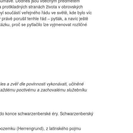
 na Šumavě. Dodnes jsou vděčným předmětem
 na protikladných stranách života v obrovských
yl součástí veřejného řádu ve světě, kde bylo víc
právě porušil tenhle řád – pytlák, a navíc ještě
zku, proč se pytlačilo lze vyjmenovat rozličné
es a zvěř dle povinnosti vykonávati, učiněné
mu každému poctivému a zachovalému služebníku
ž do konce schwarzenberské éry. Schwarzenberský
m pozemku (Herrengrund), z latinského pojmu