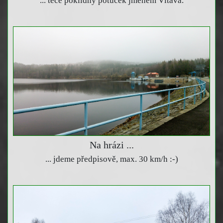
... teče poklidný potůček jménem Vltava.
Na hrázi ...
... jdeme předpisově, max. 30 km/h :-)