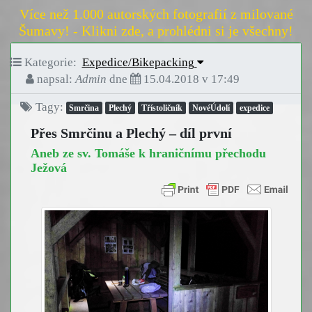
Více než 1.000 autorských fotografií z milované
Šumavy! - Klikni zde, a prohlédni si je všechny!
Kategorie:
Expedice/Bikepacking
napsal:
Admin
dne
15.04.2018 v 17:49
Tagy:
Smrčina
Plechý
Třístoličník
NovéÚdolí
expedice
Přes Smrčinu a Plechý – díl první
Aneb ze sv. Tomáše k hraničnímu přechodu
Ježová