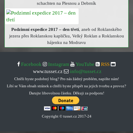
schachten na Plesnou a Debrník
Podzimní expedice 2017 – den třetí
, aneb od Roklanského
jezera přes Roklanskou kapličku, Velký Roklan a Roklanskou
hájenku na Modravu
Facebook
Instagram
YouTube
RSS
www.tusset.cz
info@tusset.cz
Chtěli byste podobný blog? Pro nás žádný problém, napište nám!
Líbí se Vám obsah stránek a chtěli byste přispět na jejich tvorbu a provoz?
Darujte libovolnou částku. Děkuji za podporu!
Copyright © tusset
.
cz 2017-24