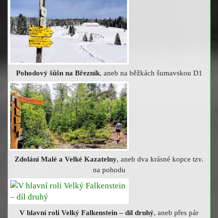
Pohodový šůšn na Březník
, aneb na běžkách šumavskou D1
Zdolání Malé a Velké Kazatelny
, aneb dva krásné kopce tzv.
na pohodu
V hlavní roli Velký Falkenstein – díl druhý
, aneb přes pár