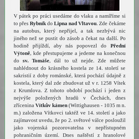
V pátek po práci usedáme do vlaku a namíříme si
to přes
Rybník
do
Lipna nad Vltavou
. Zde čekáme
na autobus, který nepřijel, a tak nezbývá nic
jiného než se pustit do zásob a čekat na další. Po
hodině přijíždí, aby nás popovezl do
Přední
Výtoně
, kde přestupujeme a jedeme na konečnou
do
sv. Tomáše
, dál to už nejde. Zde můžete
nahlédnout do krásného kostela ze 14. století se
sakristií z doby románské, která pochází údajně z
kostela, který dal zde zbudovat už v r. 1258 Vítek
z Krumlova. Z tohoto období pochází i jeden z
nejvýše položených hradů v Čechách, dnes
zřícenina
Vítkův kámen
(Wittighausen - 1035 m n.
m.) založena Vítkovci taktéž ve 14. století a jako
zajímavost uvedu, že po 2. světové válce posloužil
jako vojenská pozorovatelna v nepřístupném
pohraničním území. Dnes naštěstí z hranolové