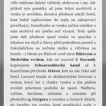
věže můžeme daleké výhledy obdivovat i my. Ale
jelikož tyto památky už jsme kdysi navštívili a
venku je nevlídno, dostává přednost zdejší hotel,
kam ladně zaplouváme do tepla na zahajovací
pivečko(a). Zanedlouho se venku začíná smrákat a
nám nezbývá nic jiného než vyrazit. Tedy spíše
jsme dali přednost spaní venku ve spacáku s
nějakou tou myší u hlavy před pohodlnou postelí s
čokoládičkou na nočním stolku a vířivkou na
hotelu :-) Jdeme po Růžové cestě mezi
Růžovým a
Medvědím vrchem
, kde od rozcestí
U Korandy
kopírujeme
Schwarzenberský kanál
až k
hraničnímu přechodu
Ježová
, kde na nás čeká náš
hotel. Luxusní bouda se skládatelnými lavicemi a
stolem, který lze z chatky vynést a tím pádem
uvolnit prkennou podlahu ke spaní. Nádhera,
vaříme, tlacháme, uleháme a usínáme při
přednášce
p. Grygara
o vesmíru a černých dírách,
do kterého jen zvolna šumí protékající voda z