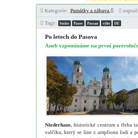
Kategorie:
Památky a zábava
napsal
Tagy:
Stožec
Pasov
Passau
výlet
DE
Po letech do Pasova
Aneb vzpomínáme na první porevolučn
Niederhaus
, historické centrum a třeba 
valčíku, který se line z amplionu lodi a 