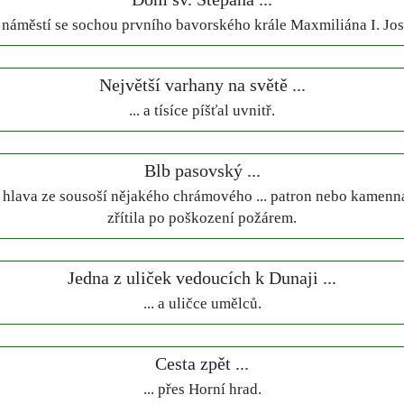
 a náměstí se sochou prvního bavorského krále Maxmiliána I. Jos
Největší varhany na světě ...
... a tísíce píšťal uvnitř.
Blb pasovský ...
hlava ze sousoší nějakého chrámového ... patron nebo kamenná
zřítila po poškození požárem.
Jedna z uliček vedoucích k Dunaji ...
... a uličce umělců.
Cesta zpět ...
... přes Horní hrad.