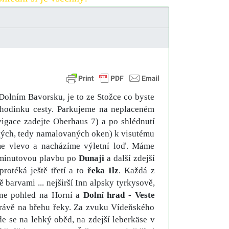
Dolním Bavorsku, je to ze Stožce co byste
hodinku cesty. Parkujeme na neplaceném
igace zadejte Oberhaus 7) a po shlédnutí
šných, tedy namalovaných oken) k visutému
me vlevo a nacházíme výletní loď. Máme
5 minutovou plavbu po
Dunaji
a další zdejší
otéká ještě třetí a to
řeka Ilz
. Každá z
 barvami ... nejširší Inn alpsky tyrkysově,
tne pohled na Horní a
Dolní hrad - Veste
v trávě na břehu řeky. Za zvuku Vídeňského
de se na lehký oběd, na zdejší leberkäse v