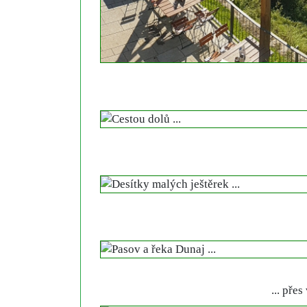
... pře