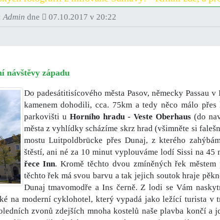
:
Admin
dne
07.10.2017 v 20:22
í návštěvy západu
Do padesátitisícového města Pasov, německy Passau v 
kamenem dohodili, cca. 75km a tedy něco málo přes 
parkovišti u
Horního hradu - Veste Oberhaus
(do nav
města z vyhlídky scházíme skrz hrad (všimněte si fale
mostu Luitpoldbrücke přes Dunaj, z kterého zahýbá
štěstí, ani né za 10 minut vyplouváme lodí Sissi na 4
řece Inn
. Kromě těchto dvou zmíněných řek městem pr
těchto řek má svou barvu a tak jejich soutok hraje pěkně
Dunaj tmavomodře a Ins černě. Z lodi se Vám nasky
také na moderní cyklohotel, který vypadá jako ležící turista 
poledních zvonů zdejších mnoha kostelů naše plavba končí a j