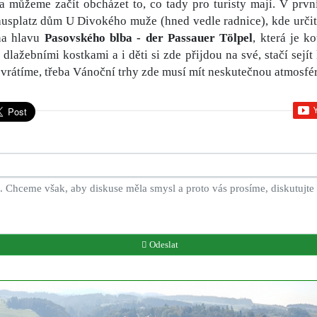
 a můžeme začít obcházet to, co tady pro turisty mají. V prvn
ausplatz dům U Divokého muže (hned vedle radnice), kde určitě
na hlavu
Pasovského blba - der Passauer Tölpel
, která je k
ažebními kostkami a i děti si zde přijdou na své, stačí sejít 
tě vrátíme, třeba Vánoční trhy zde musí mít neskutečnou atmosfé
Odeslat