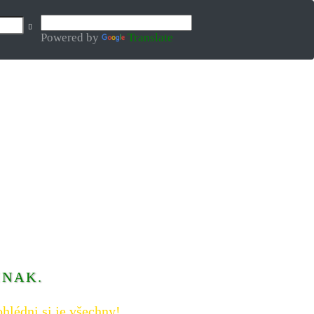
Powered by
Translate
INAK.
hlédni si je všechny!