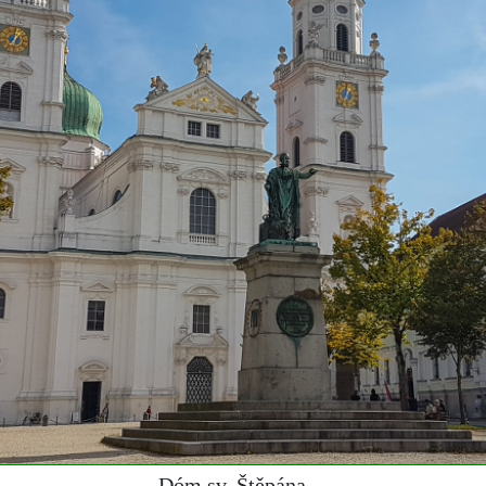
Dóm sv. Štěpána ...