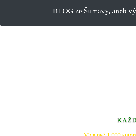
BLOG ze Šumavy, aneb výl
KAŽD
Více než 1.000 autor