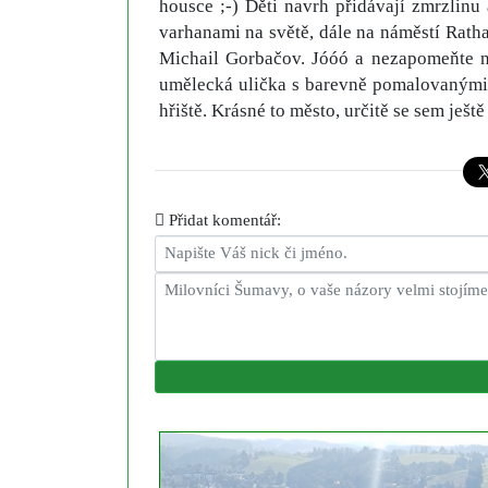
housce ;-) Děti navrh přidávají zmrzlinu
varhanami na světě, dále na náměstí Rath
Michail Gorbačov. Jóóó a nezapomeňte 
umělecká ulička s barevně pomalovanými dl
hřiště. Krásné to město, určitě se sem ješ
Přidat komentář: