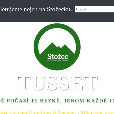
etujeme nejen na Stožecku.
TUSSET
É POČASÍ JE HEZKÉ, JENOM KAŽDÉ J
ských fotografií z milované Šumavy! - Klikni zde, a pro