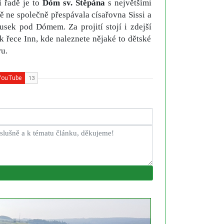
í řadě je to
Dóm sv. Štěpána
s největšími
 ne společně přespávala císařovna Sissi a
ousek pod Dómem. Za projití stojí i zdejší
k řece Inn, kde naleznete nějaké to dětské
ru.