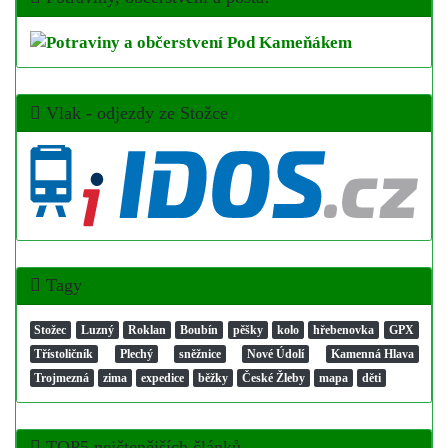
Vlak - odjezdy ze Stožce
Tagy
Stožec
Luzný
Roklan
Boubín
pěšky
kolo
hřebenovka
GPX
Třístoličník
Plechý
sněžnice
Nové Údolí
Kamenná Hlava
Trojmezná
zima
expedice
běžky
České Žleby
mapa
děti
TOP5 nejčtenějších článků