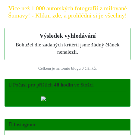
Více než 1.000 autorských fotografií z milované
Šumavy! - Klikni zde, a prohlédni si je všechny!
Výsledek vyhledávání
Bohužel dle zadaných kritérií jsme žádný článek
nenalezli.
Celkem je na tomto blogu 0 článků.
Počasí pro příštích
48 hodin
ve Stožci
Instagram