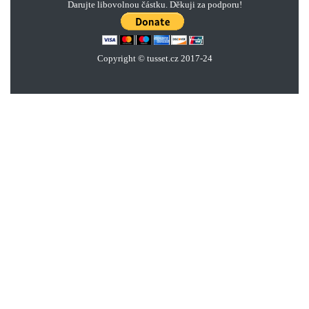
Darujte libovolnou částku. Děkuji za podporu!
Copyright © tusset
.
cz 2017-24