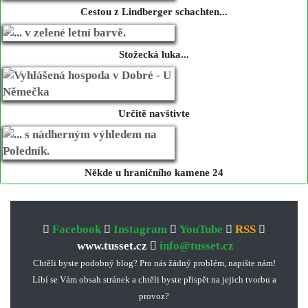
Cestou z Lindberger schachten...
Stožecká luka...
Určitě navštivte
Někde u hraničního kamene 24
Facebook
Instagram
YouTube
RSS
www.tusset.cz
info@tusset.cz
Chtěli byste podobný blog? Pro nás žádný problém, napište nám!
Líbí se Vám obsah stránek a chtěli byste přispět na jejich tvorbu a
provoz?