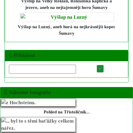
Výstup na Velký Roklan, Roklanská kaplička a
jezero
, aneb na nejtajemnějí horu Šumavy
Výšlap na Luzný
, aneb hurá na nejkrásnější kopec
Šumavy
Přihlášení
Náhodné fotografie
Pohled na Třístoličník...