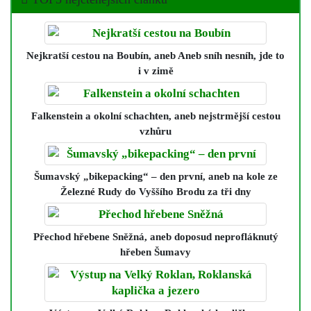
Nejkratší cestou na Boubín
, aneb Aneb sníh nesníh, jde to
i v zimě
Falkenstein a okolní schachten
, aneb nejstrmější cestou
vzhůru
Šumavský „bikepacking“ – den první
, aneb na kole ze
Železné Rudy do Vyššího Brodu za tři dny
Přechod hřebene Sněžná
, aneb doposud neprofláknutý
hřeben Šumavy