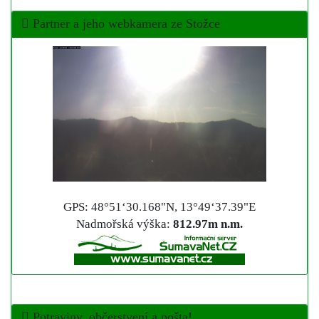
Partner a jeho webkamera ze Stožce
GPS: 48°51‘30.168"N, 13°49‘37.39"E
Nadmořská výška:
812.97m n.m.
Potraviny, občerstvení a pošta!