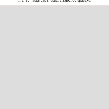
... aneb nastal čas si ustlat a zalézt do spacáku.