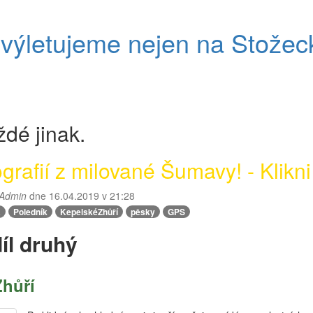
ýletujeme nejen na Stožec
dé jinak.
rafií z milované Šumavy! - Klikni
Admin
dne
16.04.2019 v 21:28
a
Poledník
KepelskéZhůří
pěsky
GPS
íl druhý
hůří