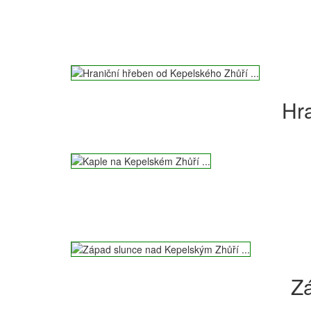
Hra
Zá