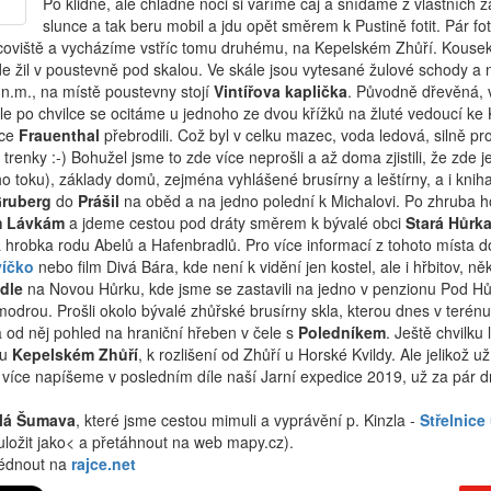
Po klidné, ale chladné noci si vaříme čaj a snídáme z vlastních
slunce a tak beru mobil a jdu opět směrem k Pustině fotit. Pár fo
ocoviště a vycházíme vstříc tomu druhému, na Kepelském Zhůří. Kouse
de žil v poustevně pod skalou. Ve skále jsou vytesané žulové schody a 
n.m., na místě poustevny stojí
Vintířova kaplička
. Původně dřevěná, v
le po chvilce se ocitáme u jednoho ze dvou křížků na žluté vedoucí 
bce
Frauenthal
přebrodili. Což byl v celku mazec, voda ledová, silně pr
renky :-) Bohužel jsme to zde více neprošli a až doma zjistili, že zde j
ího toku), základy domů, zejména vyhlášené brusírny a leštírny, a i kni
ruberg
do
Prášil
na oběd a na jedno polední k Michalovi. Po zhruba ho
 Lávkám
a jdeme cestou pod dráty směrem k bývalé obci
Stará Hůrk
 hrobka rodu Abelů a Hafenbradlů. Pro více informací z tohoto místa do
víčko
nebo film Divá Bára, kde není k vidění jen kostel, ale i hřbitov, n
dle
na Novou Hůrku, kde jsme se zastavili na jedno v penzionu Pod 
odrou. Prošli okolo bývalé zhůřské brusírny skla, kterou dnes v terénu
 od něj pohled na hraniční hřeben v čele s
Poledníkem
. Ještě chvilk
ou
Kepelském Zhůří
, k rozlišení od Zhůří u Horské Kvildy. Ale jelikož 
o více napíšeme v posledním díle naší Jarní expedice 2019, už za pár d
lá Šumava
, které jsme cestou mimuli a vyprávění p. Kinzla -
Střelnice 
uložit jako< a přetáhnout na web mapy.cz).
hlédnout na
rajce.net