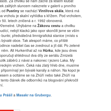
 zásob. Za chvilku se nám začne za lesem klubat
tek zalitých sluncem naleznete v galerii u prvního
k od
Pustiny
se nachází
Vintířova skála
, která má
na vrcholu je skalní vyhlídka s křížem. Pod vrcholem,
 50. letech zničená a r. 1992 obnovená.
ke Křemelné. Uhýbáme na
Žákovu cestu
a chvilku
oudící, nebýt klacků jako opor skončili jsme se vším
e bunkr, předválečná limnigrafická stanice (místo s
ha bývalé obce. Tak alespoň máme, co příště
dince nadešel čas se zvednout a jít dál. Po zelené
a
něm. Alt Hurkenthal až na
Hůrku
, kde jsou dnes
poručuji shlédnout dva díly ze seriálu Zmizelá
ěkolik záběrů z návsi a nakonec i jezero Laka. My
Hůreckým vrchem. Čeká nás zlatý hřeb dne, musíme
 připomínají jen bývalé kanály a náhon. Na kopci je
u lesem a ocitáme se na Zhůří nebo také Zhůří na
už tento článek dle odborníků na blogování překročil
ní.
u Prášil
a
Masakr na Grubergu
.