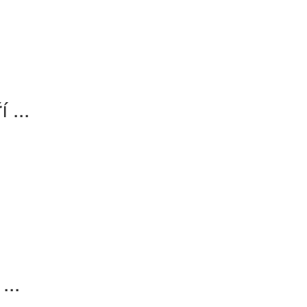
 ...
...