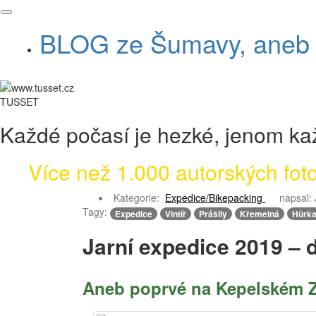
BLOG ze Šumavy, aneb v
TUSSET
Každé počasí je hezké, jenom kaž
Více než 1.000 autorských fotog
Kategorie:
Expedice/Bikepacking
napsal:
Tagy:
Expedice
Vintíř
Prášily
Křemelná
Hůrk
Jarní expedice 2019 – d
Aneb poprvé na Kepelském Z