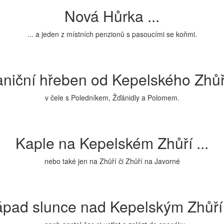
Nová Hůrka ...
... a jeden z místních penzionů s pasoucími se koňmi.
niční hřeben od Kepelského Zhůří
v čele s Poledníkem, Žďánidly a Polomem.
Kaple na Kepelském Zhůří ...
nebo také jen na Zhůří či Zhůří na Javorné
pad slunce nad Kepelským Zhůří 