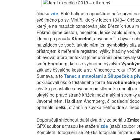
článku
zde
. Poté balíme a opouštíme naše první n
své jméno po sv. Vintíři, který v letech 1040–1045 z
který je na mapách označován jako Březník 1006 m 
Pokračujeme cestou, necestou, lehce zabloudíme, a
jdeme po proudu
Křemelné
, abychom ji u bývalé o
na zádech ve vodě, takhle nám jen symbolicky olízla t
přístrojem k měření a registraci výšky hladiny vodn
objevovat a pro tentokrát jsme uháněli přes bývalý
G
směr Formberg, kde se vyhneme bývalým
Vysokým
základy bývalého kostela sv. Vincence z roku 1789 a
Šumava, a to
Tanec s mrtvolami
a
Šňupeček a pi
pokračovali okolo třistaletého torza
Novohůrecké je
chvilku po asfaltce abychom po kilometru uhnuli na m
ukrytý po pravé straně křížek mezi malými stromky a
Javorné něm. Haidl am Ahornberg, či poslední dob
optimální délku, o Zhůří a zbytku třetího dne si něc
Doporučuji shlédnout další dva díly ze seriálu
Zmize
GPX soubor s trasou ke stažení
zde
(stačí soubor >
Kompletní fotogalerii se 240 ks fotografií můžete s