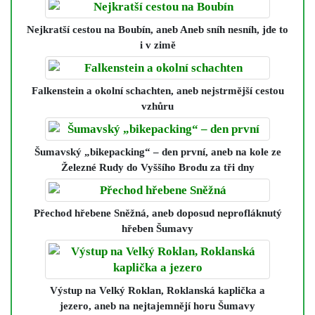
Nejkratší cestou na Boubín
, aneb Aneb sníh nesníh, jde to
i v zimě
Falkenstein a okolní schachten
, aneb nejstrmější cestou
vzhůru
Šumavský „bikepacking“ – den první
, aneb na kole ze
Železné Rudy do Vyššího Brodu za tři dny
Přechod hřebene Sněžná
, aneb doposud neprofláknutý
hřeben Šumavy
Výstup na Velký Roklan, Roklanská kaplička a
jezero
, aneb na nejtajemnějí horu Šumavy