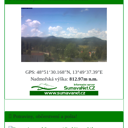
GPS: 48°51‘30.168"N, 13°49‘37.39"E
Nadmořská výška:
812.97m n.m.
Potraviny, občerstvení a pošta!