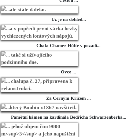
Cestou ...
Už je na dohled...
Chata Chamer Hütte v pozadí...
Ovce ...
Za Černým Křížem ...
Pamětní kámen na kardinála Bedřicha Schwarzenberka...