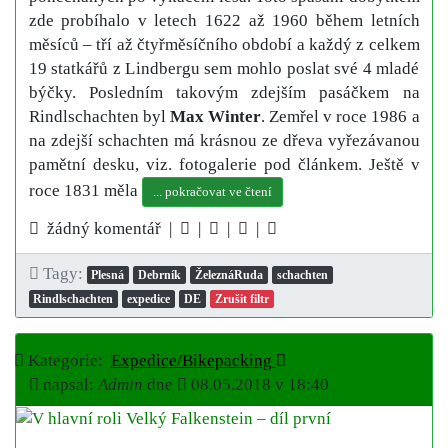
zde probíhalo v letech 1622 až 1960 během letních
měsíců – tří až čtyřměsíčního období a každý z celkem
19 statkářů z Lindbergu sem mohlo poslat své 4 mladé
býčky. Posledním takovým zdejším pasáčkem na
Rindlschachten byl
Max Winter
. Zemřel v roce 1986 a
na zdejší schachten má krásnou ze dřeva vyřezávanou
pamětní desku, viz. fotogalerie pod článkem. Ještě v
roce 1831 měla
... pokračovat ve čtení
žádný komentář |
|
|
|
Tagy:
Plesná
Debrník
ŽeleznáRuda
schachten
Rindlschachten
expedice
DE
Zrušit filtr
Kategorie:
Expedice/Bikepacking
napsal:
Admin
dne
08.05.2018 v 18:40