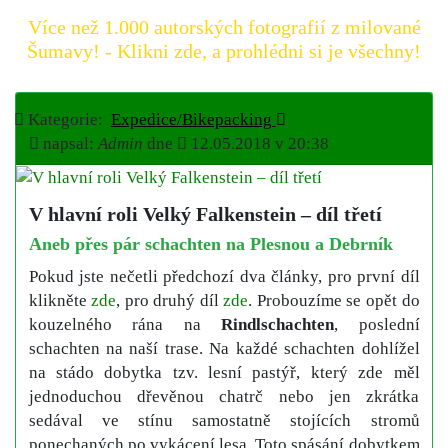
Více než 1.000 autorských fotografií z milované
Šumavy! - Klikni zde, a prohlédni si je všechny!
Kategorie:
Expedice/Bikepacking
napsal:
Admin
dne
12.05.2018 v 20:38
V hlavní roli Velký Falkenstein – díl třetí
Aneb přes pár schachten na Plesnou a Debrník
Pokud jste nečetli předchozí dva články, pro první díl
klikněte
zde
, pro druhý díl
zde
. Probouzíme se opět do
kouzelného rána na
Rindlschachten
, poslední
schachten na naší trase. Na každé schachten dohlížel
na stádo dobytka tzv. lesní pastýř, který zde měl
jednoduchou dřevěnou chatrč nebo jen zkrátka
sedával ve stínu samostatně stojících stromů
ponechaných po vykácení lesa. Toto spásání dobytkem