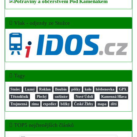
Vlak - odjezdy ze Stožce
Tagy
Stožec
Luzný
Roklan
Boubín
pěšky
kolo
hřebenovka
GPX
Třístoličník
Plechý
sněžnice
Nové Údolí
Kamenná Hlava
Trojmezná
zima
expedice
běžky
České Žleby
mapa
děti
TOP5 nejčtenějších článků