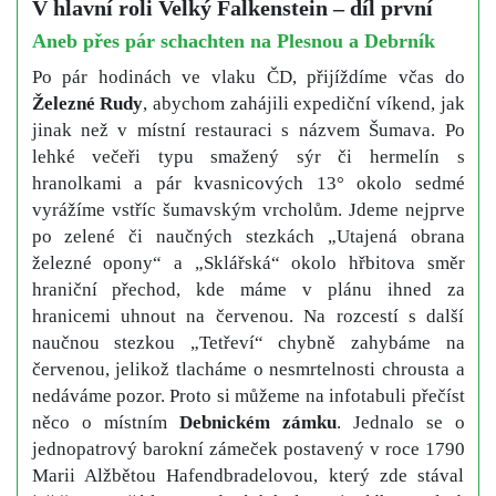
V hlavní roli Velký Falkenstein – díl první
Aneb přes pár schachten na Plesnou a Debrník
Po pár hodinách ve vlaku ČD, přijíždíme včas do
Železné Rudy
, abychom zahájili expediční víkend, jak
jinak než v místní restauraci s názvem Šumava. Po
lehké večeři typu smažený sýr či hermelín s
hranolkami a pár kvasnicových 13° okolo sedmé
vyrážíme vstříc šumavským vrcholům. Jdeme nejprve
po zelené či naučných stezkách „Utajená obrana
železné opony“ a „Sklářská“ okolo hřbitova směr
hraniční přechod, kde máme v plánu ihned za
hranicemi uhnout na červenou. Na rozcestí s další
naučnou stezkou „Tetřeví“ chybně zahybáme na
červenou, jelikož tlacháme o nesmrtelnosti chrousta a
nedáváme pozor. Proto si můžeme na infotabuli přečíst
něco o místním
Debnickém zámku
. Jednalo se o
jednopatrový barokní zámeček postavený v roce 1790
Marii Alžbětou Hafendbradelovou, který zde stával