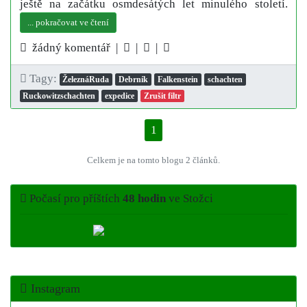
ještě na začátku osmdesátých let minulého století.
... pokračovat ve čtení
žádný komentář |
|
|
Tagy:
ŽeleznáRuda
Debrník
Falkenstein
schachten
Ruckowitzschachten
expedice
Zrušit filtr
1
Celkem je na tomto blogu 2 článků.
Počasí pro příštích
48 hodin
ve Stožci
Instagram