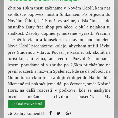
Zhruba 10km trasu začínáme v Novém Údolí, kam nás
ze Stožce popovezl místní Šinkanzen. Po příjezdu do
Nového Údolí, ještě než vyrazíme, odskočíme si do
místního Duty free shop pro něco k pití a nějakou tu
sladkost. Zásoby doplněny, můžeme vyrazit. Vracíme
se zpět k vlaku a kousek za zastávkou pod hotelem
Nové Údolí přecházíme koleje, abychom trefili lávku
přes Studenou Vltavu. Počasí je krásné, tak akorát na
turistiku, ani zima, ani vedro. Pozvolně stoupáme
lesem, povídáme si a zhruba po 2,5km přicházíme na
první rozcestí s názvem Spálenec, kde se dá odbočit na
žlutou turistickou trasu a dojít či dojet do Haidmühle.
Nicméně mi pokračujeme dál po červené, směr Krásná
Hora, na další rozcestí V podkově, kde se naskytne
první možnost chvilku posedět. My
... pokračovat ve čtení
žádný komentář |
|
|