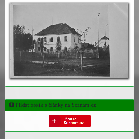
Přidat boxík s články na Seznam.cz