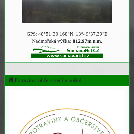
GPS: 48°51‘30.168"N, 13°49‘37.39"E
Nadmořská výška:
812.97m n.m.
Potraviny, občerstvení a pošta!