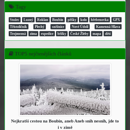
Tagy
Stožec
Luzný
Roklan
Boubín
pěšky
kolo
hřebenovka
GPX
Třístoličník
Plechý
sněžnice
Nové Údolí
Kamenná Hlava
Trojmezná
zima
expedice
běžky
České Žleby
mapa
děti
TOP5 nejčtenějších článků
Nejkratší cestou na Boubín
, aneb Aneb sníh nesníh, jde to
i v zimě