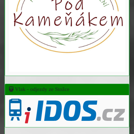
Vlak - odjezdy ze Stožce