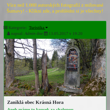
Více než 1.000 autorských fotografií z milované
Šumavy! - Klikni zde, a prohlédni si je všechny!
Kategorie:
Turistika
napsal:
Admin
dne
13.05.2017 v 19:20
Zaniklá obec Krásná Hora
Aneb máme to kousek za chalupou