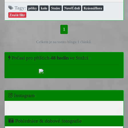
Tagy:
pěšky
kolo
Stožec
NovéÚdolí
KrásnáHora
Zrušit filtr
1
Celkem je na tomto blogu 1 článků.
Počasí pro příštích
48 hodin
ve Stožci
Instagram
Pohlednice & dobové fotografie