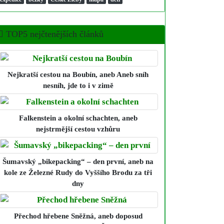
TOP5 nejčtenějších článků
Nejkratší cestou na Boubín
, aneb Aneb sníh
nesníh, jde to i v zimě
Falkenstein a okolní schachten
, aneb
nejstrmější cestou vzhůru
Šumavský „bikepacking“ – den první
, aneb na
kole ze Železné Rudy do Vyššího Brodu za tři
dny
Přechod hřebene Sněžná
, aneb doposud