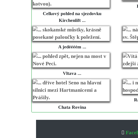
Celkový pohled na sjezdovku
Kirchenlift ...
A jedéééém ...
Vltava ...
Ra
Chata Rovina
Face