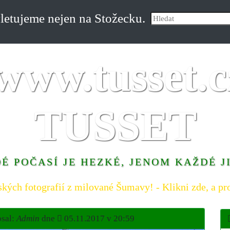
etujeme nejen na Stožecku.
TUSSET
É POČASÍ JE HEZKÉ, JENOM KAŽDÉ J
ských fotografií z milované Šumavy! - Klikni zde, a pro
sal:
Admin
dne
05.11.2017 v 20:59