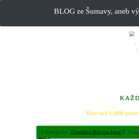
BLOG ze Šumavy, aneb výl
KAŽD
Více než 1.000 autor
Kategorie:
Expedice/Bikepacking
nap