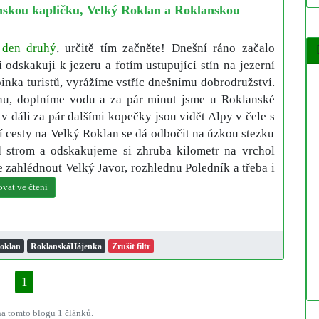
nskou kapličku, Velký Roklan a Roklanskou
a
den druhý
, určitě tím začněte! Dnešní ráno začalo
 odskakuji k jezeru a fotím ustupující stín na jezerní
pinka turistů, vyrážíme vstříc dnešnímu dobrodružství.
nu, doplníme vodu a za pár minut jsme u Roklanské
v dáli za pár dalšími kopečky jsou vidět Alpy v čele s
 cesty na Velký Roklan se dá odbočit na úzkou stezku
 strom a odskakujeme si zhruba kilometr na vrchol
 zahlédnout Velký Javor, rozhlednu Poledník a třeba i
ovat ve čtení
oklan
RoklanskáHájenka
Zrušit filtr
1
a tomto blogu 1 článků.