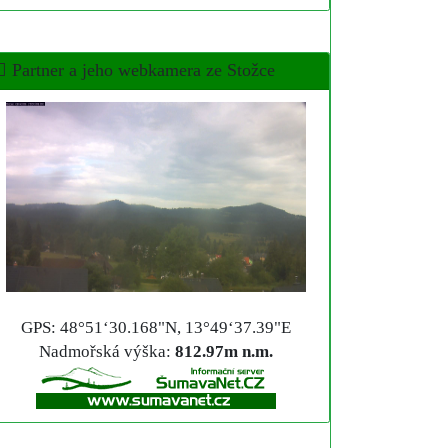
Partner a jeho webkamera ze Stožce
GPS: 48°51‘30.168"N, 13°49‘37.39"E
Nadmořská výška:
812.97m n.m.