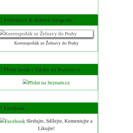
Pohlednice & dobové fotografie
Korenspoňák ze Želnavy do Prahy
Přidat boxík s články na Seznam.cz
Facebook
Sledujte, Sdílejte, Komentujte a
Likujte!