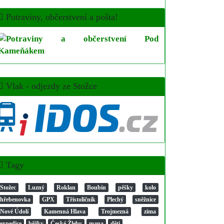
Potraviny, občerstvení a pošta!
Vlak - odjezdy ze Stožce
Tagy
Stožec
Luzný
Roklan
Boubín
pěšky
kolo
hřebenovka
GPX
Třístoličník
Plechý
sněžnice
Nové Údolí
Kamenná Hlava
Trojmezná
zima
expedice
běžky
České Žleby
mapa
děti