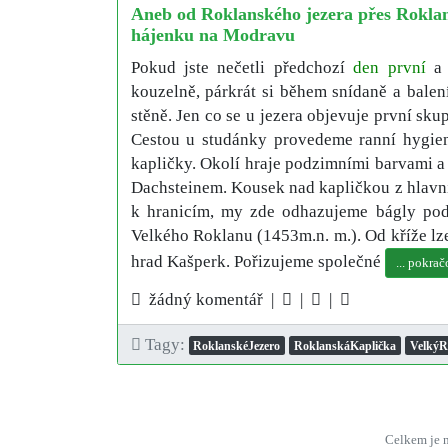
Aneb od Roklanského jezera přes Rokla
hájenku na Modravu
Pokud jste nečetli předchozí
den první
kouzelně, párkrát si během snídaně a balení
stěně. Jen co se u jezera objevuje první sku
Cestou u studánky provedeme ranní hygie
kapličky. Okolí hraje podzimními barvami a 
Dachsteinem. Kousek nad kapličkou z hlavní
k hranicím, my zde odhazujeme bágly pod
Velkého Roklanu (1453m.n. m.). Od kříže lze
hrad Kašperk. Pořizujeme společné
... pokrač
žádný komentář |
|
|
Tagy:
RoklanskéJezero
RoklanskáKaplička
VelkýR
Celkem je n