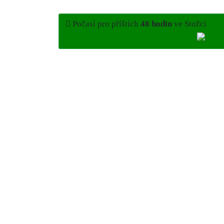
Počasí pro příštích
48 hodin
ve Stožci