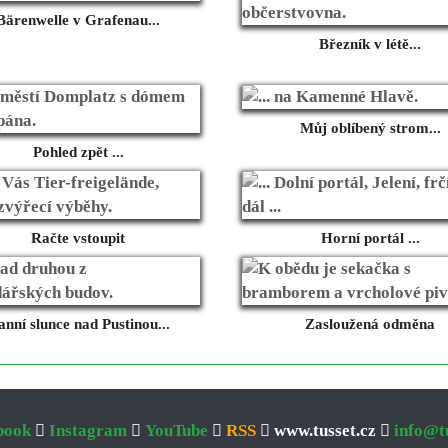
Bärenwelle v Grafenau...
Březník v létě...
Můj oblíbený strom...
Pohled zpět ...
Račte vstoupit
Horní portál ...
nní slunce nad Pustinou...
Zasloužená odměna
book
Instagram
YouTube
RSS
www.tusset.cz
info@tu