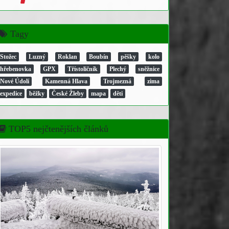
Tagy
Stožec
Luzný
Roklan
Boubín
pěšky
kolo
hřebenovka
GPX
Třístoličník
Plechý
sněžnice
Nové Údolí
Kamenná Hlava
Trojmezná
zima
expedice
běžky
České Žleby
mapa
děti
TOP5 nejčtenějších článků