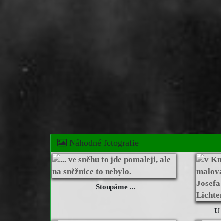
Náhodné fotografie
Stoupáme ...
U 