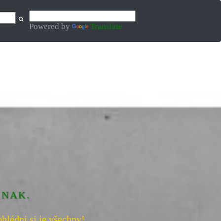
Powered by
Translate
INAK.
hlédni si je všechny!