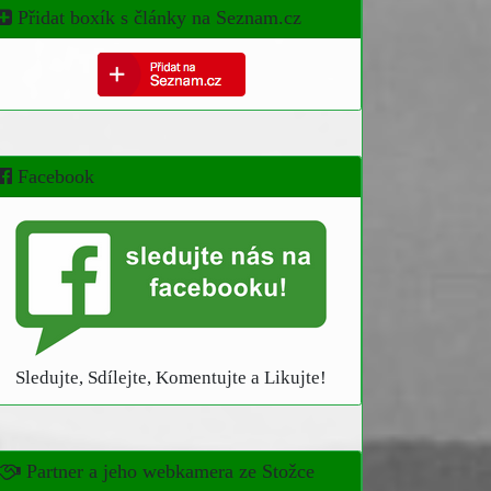
Přidat boxík s články na Seznam.cz
Facebook
Sledujte, Sdílejte, Komentujte a Likujte!
Partner a jeho webkamera ze Stožce