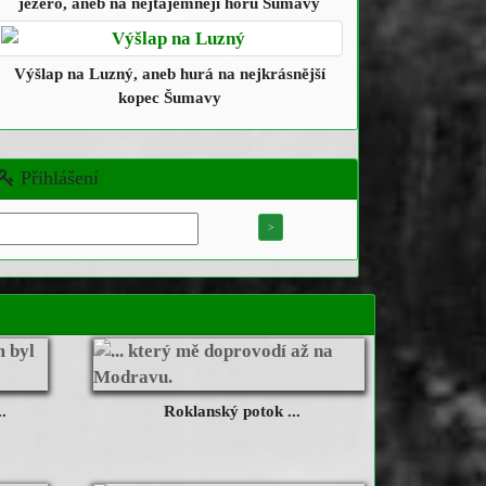
jezero
, aneb na nejtajemnějí horu Šumavy
Výšlap na Luzný
, aneb hurá na nejkrásnější
kopec Šumavy
Přihlášení
.
Roklanský potok ...