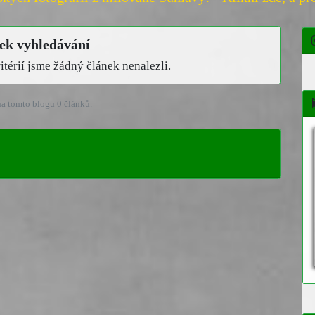
ek vyhledávání
térií jsme žádný článek nenalezli.
a tomto blogu 0 článků.