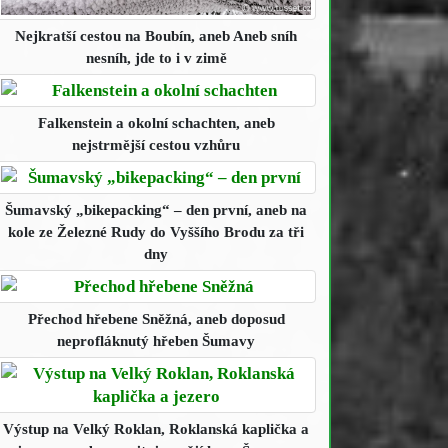
Nejkratší cestou na Boubín
, aneb Aneb sníh
nesníh, jde to i v zimě
Falkenstein a okolní schachten
, aneb
nejstrmější cestou vzhůru
Šumavský „bikepacking“ – den první
, aneb na
kole ze Železné Rudy do Vyššího Brodu za tři
dny
Přechod hřebene Sněžná
, aneb doposud
neprofláknutý hřeben Šumavy
Výstup na Velký Roklan, Roklanská kaplička a