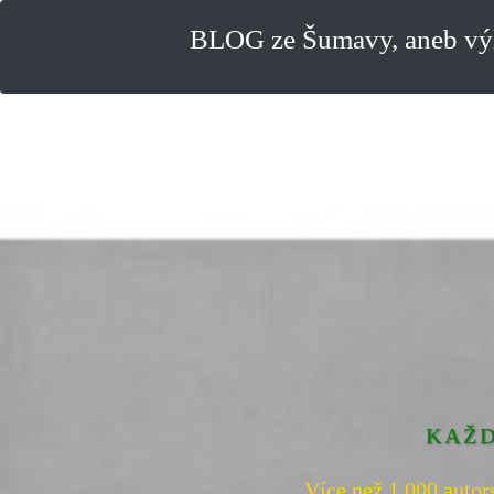
BLOG ze Šumavy, aneb výl
KAŽD
Více než 1.000 autor