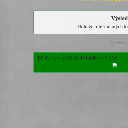
Výsled
Bohužel dle zadaných kri
Celkem je n
Počasí pro příštích
48 hodin
ve Stožci