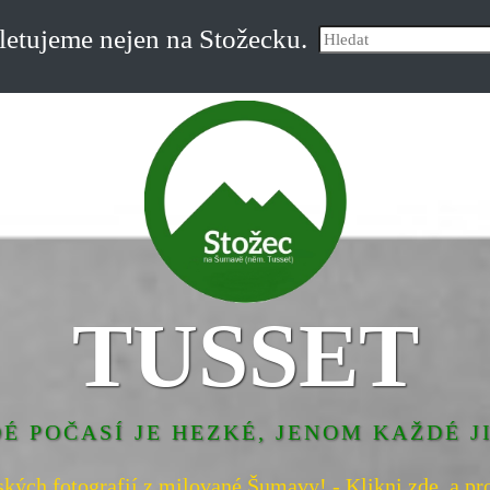
etujeme nejen na Stožecku.
TUSSET
É POČASÍ JE HEZKÉ, JENOM KAŽDÉ J
ských fotografií z milované Šumavy! - Klikni zde, a pro