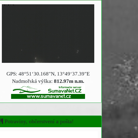
GPS: 48°51‘30.168"N, 13°49‘37.39"E
Nadmořská výška:
812.97m n.m.
Potraviny, občerstvení a pošta!