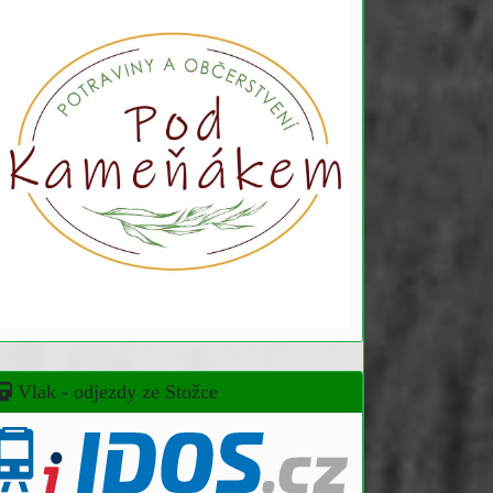
Vlak - odjezdy ze Stožce