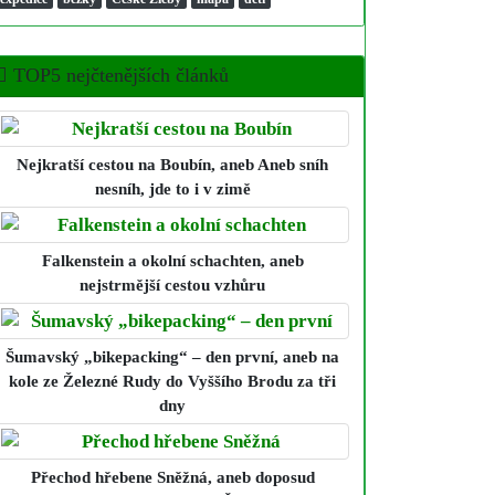
TOP5 nejčtenějších článků
Nejkratší cestou na Boubín
, aneb Aneb sníh
nesníh, jde to i v zimě
Falkenstein a okolní schachten
, aneb
nejstrmější cestou vzhůru
Šumavský „bikepacking“ – den první
, aneb na
kole ze Železné Rudy do Vyššího Brodu za tři
dny
Přechod hřebene Sněžná
, aneb doposud