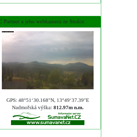
Partner a jeho webkamera ze Stožce
GPS: 48°51‘30.168"N, 13°49‘37.39"E
Nadmořská výška:
812.97m n.m.