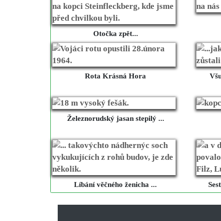
Otočka zpět...
Rota Krásná Hora
Všu
Železnorudský jasan stepilý ...
Líbání věčného ženicha ...
Ses