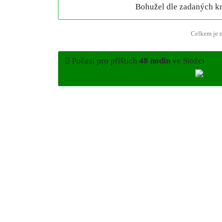
Bohužel dle zadaných kri
Celkem je n
Počasí pro příštích
48 hodin
ve Stožci