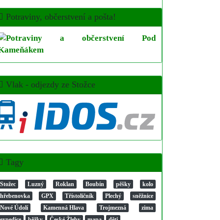
Potraviny, občerstvení a pošta!
Vlak - odjezdy ze Stožce
Tagy
Stožec
Luzný
Roklan
Boubín
pěšky
kolo
hřebenovka
GPX
Třístoličník
Plechý
sněžnice
Nové Údolí
Kamenná Hlava
Trojmezná
zima
expedice
běžky
České Žleby
mapa
děti