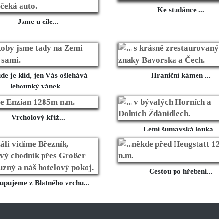
Ke studánce ...
Jsme u cíle...
de je klid, jen Vás ošlehává
Hraniční kámen ...
lehounký vánek...
Vrcholový kříž...
Letní šumavská louka...
Cestou po hřebeni...
tupujeme z Blatného vrchu...