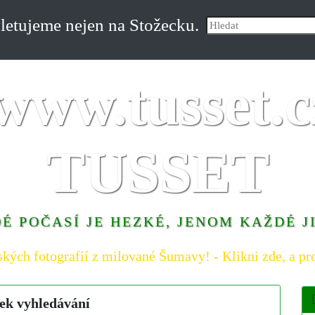
etujeme nejen na Stožecku.
TUSSET
É POČASÍ JE HEZKÉ, JENOM KAŽDÉ J
ských fotografií z milované Šumavy! - Klikni zde, a pro
ek vyhledávání