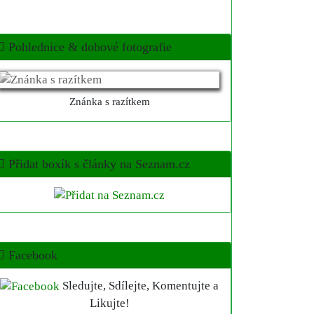
Pohlednice & dobové fotografie
Znánka s razítkem
Přidat boxík s články na Seznam.cz
Facebook
Sledujte, Sdílejte, Komentujte a
Likujte!