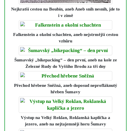
Nejkratší cestou na Boubín
, aneb Aneb sníh nesníh, jde to
i v zimě
Falkenstein a okolní schachten
, aneb nejstrmější cestou
vzhůru
Šumavský „bikepacking“ – den první
, aneb na kole ze
Železné Rudy do Vyššího Brodu za tři dny
Přechod hřebene Sněžná
, aneb doposud neprofláknutý
hřeben Šumavy
Výstup na Velký Roklan, Roklanská kaplička a
jezero
, aneb na nejtajemnějí horu Šumavy