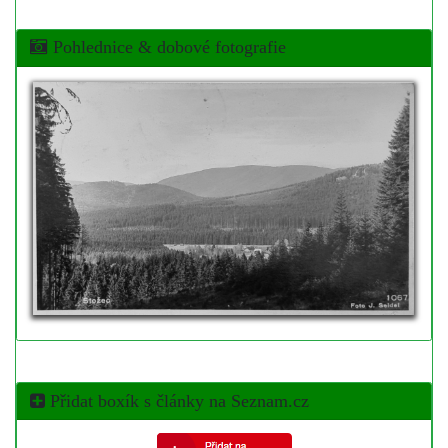
Pohlednice & dobové fotografie
Přidat boxík s články na Seznam.cz