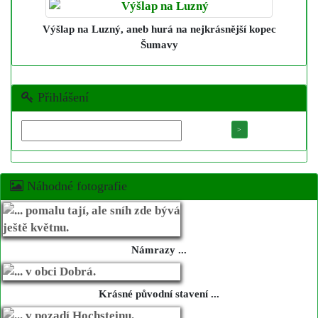
Výšlap na Luzný
, aneb hurá na nejkrásnější kopec
Šumavy
Přihlášení
Náhodné fotografie
Námrazy ...
Krásné původní stavení ...