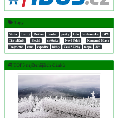
Tagy
Stožec
Luzný
Roklan
Boubín
pěšky
kolo
hřebenovka
GPX
Třístoličník
Plechý
sněžnice
Nové Údolí
Kamenná Hlava
Trojmezná
zima
expedice
běžky
České Žleby
mapa
děti
TOP5 nejčtenějších článků