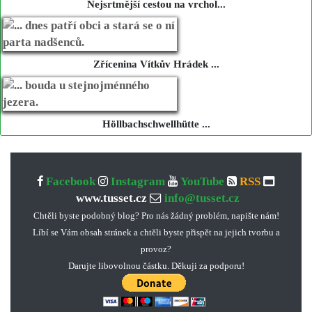
Nejsrtmější cestou na vrchol...
Zřícenina Vítkův Hrádek ...
Höllbachschwellhütte ...
Facebook
Instagram
YouTube
RSS
www.tusset.cz
info@tusset.cz
Chtěli byste podobný blog? Pro nás žádný problém, napište nám!
Líbí se Vám obsah stránek a chtěli byste přispět na jejich tvorbu a
provoz?
Darujte libovolnou částku. Děkuji za podporu!