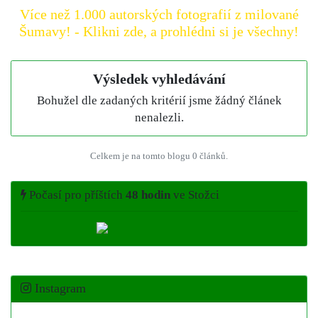
Více než 1.000 autorských fotografií z milované
Šumavy! - Klikni zde, a prohlédni si je všechny!
Výsledek vyhledávání
Bohužel dle zadaných kritérií jsme žádný článek
nenalezli.
Celkem je na tomto blogu 0 článků.
Počasí pro příštích
48 hodin
ve Stožci
Instagram