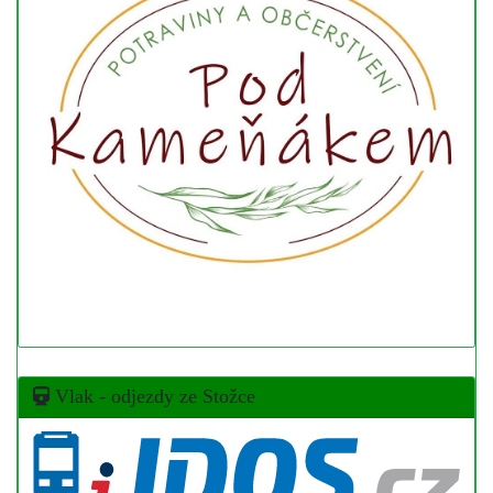
Vlak - odjezdy ze Stožce