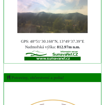
GPS: 48°51‘30.168"N, 13°49‘37.39"E
Nadmořská výška:
812.97m n.m.
Potraviny, občerstvení a pošta!