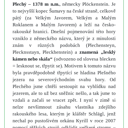
Plechý – 1378 m n.m.
, německy Plöckenstein. Je
to nejvyšší kopec Šumavy na české straně, celkově
pátý (za Velkým Javorem, Velkým a Malým
Roklanem a Malým Javorem) a leží na česko-
rakouské hranici. Dnešní pojmenování této hory
vzniklo z německého názvu, který je z minulosti
znám v různých podobách (Plechensteyn,
Plecknsstayn, Pleckhenstein) a
znamená „lesklý
kámen nebo skála“
(odvozeno od slovesa blecken
= lesknout se, třpytit se). Motivem k tomuto názvu
byla pravděpodobně třpytící se hladina Plešného
jezera na severovýchodním svahu hory. Od
Plechého jsme chtěli sestoupit na vyhlídku nad
jezerem, ale to už bez sněžnic nešlo, a tak jsme to
vzdali a začali se vracet zpět. I nyní v zimě si
nelze nevšimnout zásahu vlastníka zdejšího
rakouského lesa, kterým je kláštěr Schlägl, jenž
nechal po pustošivém orkánu Kyrill v roce 2007
pomocí těžkých strojů odklidit veškeré stromy –