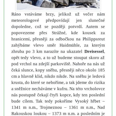
Ráno vstáváme brzy, jelikož už večer nám
meteorologové předpovídají jen slunečné
dopoledne, což se později potvrdí. Autem se
popovezeme přes Strážné, kde kousek za
hranicemi, přesněji za odbočkou na Philippsreut
zahýbáme vlevo směr Haidmühle, za kterým
zhruba po 3 km narazíte na ukazatel
Dreisessel
,
opět tedy vlevo, a to už budeme stoupat skoro až
pod vrchol na zdejší parkoviště. Nahoře na nás už
čeká slunce, kopy sněhu, přesněji něco okolo 185
cm a hlavně klid, nikdo nikde. Na sněhu je ledová
krusta, do které se neboříme, a tak jdeme do rizika
a sněžnice necháváme v kufru. Na této vrcholovce
nás postupně čekají čtyři kopce, kdy ten poslední
bude cílem. Tak tedy pokoříme Vysoký hřbet –
1341 m n.m., Trojmeznou – 1361 m n.m., Nad
Rakouskou loukou – 1373 m n.m. a posledním je