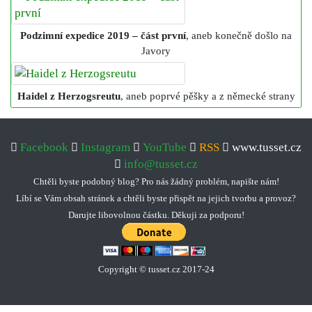
Podzimní expedice 2019 – část první
, aneb konečně došlo na
Javory
Haidel z Herzogsreutu
, aneb poprvé pěšky a z německé strany
Facebook
Instagram
YouTube
RSS
www.tusset.cz
info@tusset.cz
Chtěli byste podobný blog? Pro nás žádný problém, napište nám!
Líbí se Vám obsah stránek a chtěli byste přispět na jejich tvorbu a provoz?
Darujte libovolnou částku. Děkuji za podporu!
Copyright © tusset
.
cz 2017-24