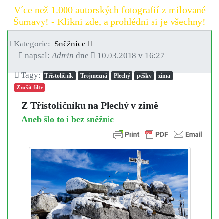
Více než 1.000 autorských fotografií z milované
Šumavy! - Klikni zde, a prohlédni si je všechny!
Kategorie:
Sněžnice
napsal:
Admin
dne
10.03.2018 v 16:27
Tagy:
Třístoličník
Trojmezná
Plechý
pěšky
zima
Zrušit filtr
Z Třístoličníku na Plechý v zimě
Aneb šlo to i bez sněžnic