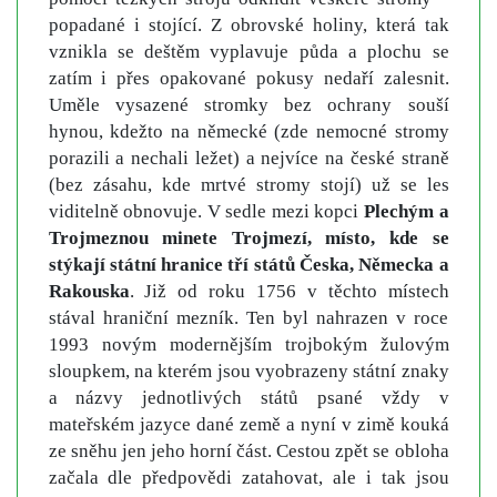
popadané i stojící. Z obrovské holiny, která tak
vznikla se deštěm vyplavuje půda a plochu se
zatím i přes opakované pokusy nedaří zalesnit.
Uměle vysazené stromky bez ochrany souší
hynou, kdežto na německé (zde nemocné stromy
porazili a nechali ležet) a nejvíce na české straně
(bez zásahu, kde mrtvé stromy stojí) už se les
viditelně obnovuje. V sedle mezi kopci
Plechým a
Trojmeznou minete Trojmezí, místo, kde se
stýkají státní hranice tří států Česka, Německa a
Rakouska
. Již od roku 1756 v těchto místech
stával hraniční mezník. Ten byl nahrazen v roce
1993 novým modernějším trojbokým žulovým
sloupkem, na kterém jsou vyobrazeny státní znaky
a názvy jednotlivých států psané vždy v
mateřském jazyce dané země a nyní v zimě kouká
ze sněhu jen jeho horní část. Cestou zpět se obloha
začala dle předpovědi zatahovat, ale i tak jsou