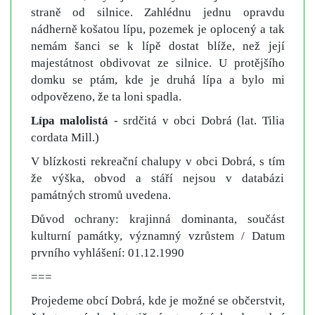
straně od silnice. Zahlédnu jednu opravdu
nádherně košatou lípu, pozemek je oplocený a tak
nemám šanci se k lípě dostat blíže, než její
majestátnost obdivovat ze silnice. U protějšího
domku se ptám, kde je druhá lípa a bylo mi
odpovězeno, že ta loni spadla.
Lípa malolistá
- srdčitá v obci Dobrá (lat. Tilia
cordata Mill.)
V blízkosti rekreační chalupy v obci Dobrá, s tím
že výška, obvod a stáří nejsou v databázi
památných stromů uvedena.
Důvod ochrany: krajinná dominanta, součást
kulturní památky, významný vzrůstem / Datum
prvního vyhlášení: 01.12.1990
===
Projedeme obcí Dobrá, kde je možné se občerstvit,