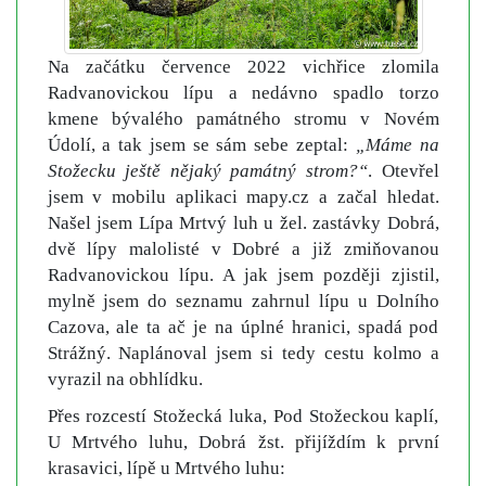
Na začátku července 2022 vichřice zlomila
Radvanovickou lípu a nedávno spadlo torzo
kmene bývalého památného stromu v Novém
Údolí, a tak jsem se sám sebe zeptal:
„Máme na
Stožecku ještě nějaký památný strom?“
. Otevřel
jsem v mobilu aplikaci mapy.cz a začal hledat.
Našel jsem Lípa Mrtvý luh u žel. zastávky Dobrá,
dvě lípy malolisté v Dobré a již zmiňovanou
Radvanovickou lípu. A jak jsem později zjistil,
mylně jsem do seznamu zahrnul lípu u Dolního
Cazova, ale ta ač je na úplné hranici, spadá pod
Strážný. Naplánoval jsem si tedy cestu kolmo a
vyrazil na obhlídku.
Přes rozcestí Stožecká luka, Pod Stožeckou kaplí,
U Mrtvého luhu, Dobrá žst. přijíždím k první
krasavici, lípě u Mrtvého luhu: