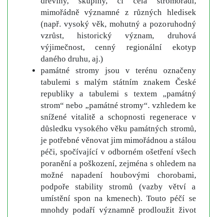
dřeviny, skupiny, či celá stromořadí,
mimořádně významné z různých hledisek
(např. vysoký věk, mohutný a pozoruhodný
vzrůst, historický význam, druhová
výjimečnost, cenný regionální ekotyp
daného druhu, aj.)
památné stromy jsou v terénu označeny
tabulemi s malým státním znakem České
republiky a tabulemi s textem „památný
strom“ nebo „památné stromy“. vzhledem ke
snížené vitalitě a schopnosti regenerace v
důsledku vysokého věku památných stromů,
je potřebné věnovat jim mimořádnou a stálou
péči, spočívající v odborném ošetření všech
poranění a poškození, zejména s ohledem na
možné napadení houbovými chorobami,
podpoře stability stromů (vazby větví a
umístění spon na kmenech). Touto péčí se
mnohdy podaří významně prodloužit život