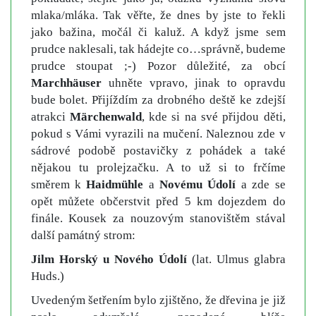
mlaka/mláka. Tak věřte, že dnes by jste to řekli
jako bažina, močál či kaluž. A když jsme sem
prudce naklesali, tak hádejte co…správně, budeme
prudce stoupat ;-) Pozor důležité, za obcí
Marchhäuser
uhněte vpravo, jinak to opravdu
bude bolet. Přijíždím za drobného deště ke zdejší
atrakci
Märchenwald
, kde si na své přijdou děti,
pokud s Vámi vyrazili na mučení. Naleznou zde v
sádrové podobě postavičky z pohádek a také
nějakou tu prolejzačku. A to už si to frčíme
směrem k
Haidmühle
a
Novému Údolí
a zde se
opět můžete občerstvit před 5 km dojezdem do
finále. Kousek za nouzovým stanovištěm stával
další památný strom:
Jilm Horský u Nového Údolí
(lat. Ulmus glabra
Huds.)
Uvedeným šetřením bylo zjištěno, že dřevina je již