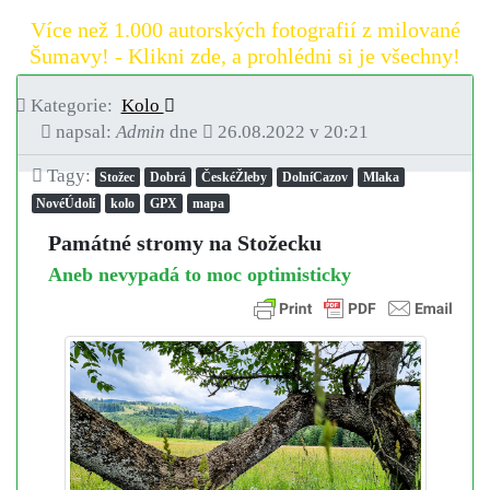
Více než 1.000 autorských fotografií z milované
Šumavy! - Klikni zde, a prohlédni si je všechny!
Kategorie:
Kolo
napsal:
Admin
dne
26.08.2022 v 20:21
Tagy:
Stožec
Dobrá
ČeskéŽleby
DolníCazov
Mlaka
NovéÚdolí
kolo
GPX
mapa
Památné stromy na Stožecku
Aneb nevypadá to moc optimisticky