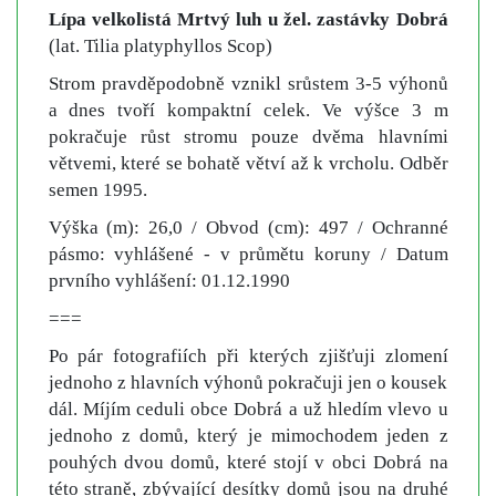
Lípa velkolistá Mrtvý luh u žel. zastávky Dobrá
(lat. Tilia platyphyllos Scop)
Strom pravděpodobně vznikl srůstem 3-5 výhonů
a dnes tvoří kompaktní celek. Ve výšce 3 m
pokračuje růst stromu pouze dvěma hlavními
větvemi, které se bohatě větví až k vrcholu. Odběr
semen 1995.
Výška (m): 26,0 / Obvod (cm): 497 / Ochranné
pásmo: vyhlášené - v průmětu koruny / Datum
prvního vyhlášení: 01.12.1990
===
Po pár fotografiích při kterých zjišťuji zlomení
jednoho z hlavních výhonů pokračuji jen o kousek
dál. Míjím ceduli obce Dobrá a už hledím vlevo u
jednoho z domů, který je mimochodem jeden z
pouhých dvou domů, které stojí v obci Dobrá na
této straně, zbývající desítky domů jsou na druhé