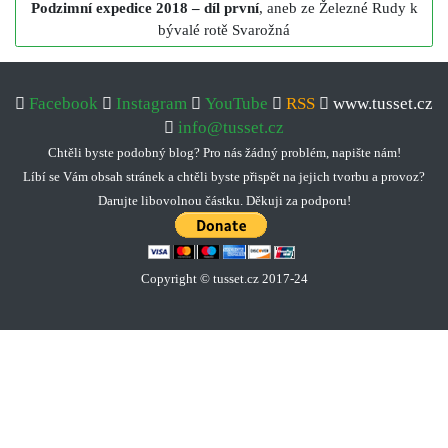
Podzimní expedice 2018 – díl první
, aneb ze Železné Rudy k
bývalé rotě Svarožná
Facebook
Instagram
YouTube
RSS
www.tusset.cz
info@tusset.cz
Chtěli byste podobný blog? Pro nás žádný problém, napište nám!
Líbí se Vám obsah stránek a chtěli byste přispět na jejich tvorbu a provoz?
Darujte libovolnou částku. Děkuji za podporu!
Copyright © tusset
.
cz 2017-24