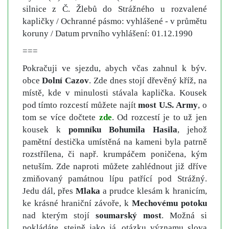
silnice z Č. Žlebů do Strážného u rozvalené
kapličky / Ochranné pásmo: vyhlášené - v průmětu
koruny / Datum prvního vyhlášení: 01.12.1990
===
Pokračuji ve sjezdu, abych včas zahnul k býv.
obce
Dolní Cazov
. Zde dnes stojí dřevěný kříž, na
místě, kde v minulosti stávala kaplička. Kousek
pod tímto rozcestí můžete najít
most U.S. Army
, o
tom se více dočtete
zde
. Od rozcestí je to už jen
kousek k
pomníku Bohumila Hasila
, jehož
pamětní destička umístěná na kameni byla patrně
rozstřílena, či např. krumpáčem poničena, kým
netuším. Zde naproti můžete zahlédnout již dříve
zmiňovaný památnou lípu patřící pod Strážný.
Jedu dál, přes
Mlaka
a prudce klesám k hranicím,
ke krásné hraniční závoře, k
Mechovému potoku
nad kterým stojí
soumarský most
. Možná si
pokládáte, stejně jako já, otázku významu slova