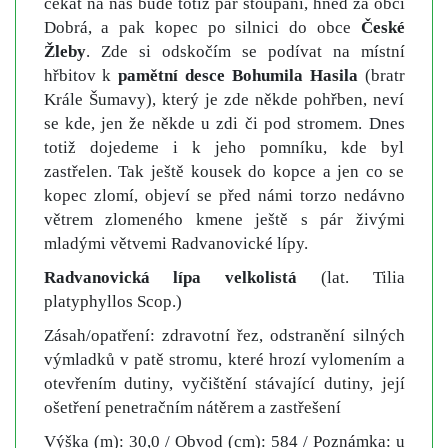
čekat na nás bude totiž pár stoupání, hned za obcí
Dobrá, a pak kopec po silnici do obce
České
Žleby
. Zde si odskočím se podívat na místní
hřbitov k
pamětní desce Bohumila Hasila
(bratr
Krále Šumavy), který je zde někde pohřben, neví
se kde, jen že někde u zdi či pod stromem. Dnes
totiž dojedeme i k jeho pomníku, kde byl
zastřelen. Tak ještě kousek do kopce a jen co se
kopec zlomí, objeví se před námi torzo nedávno
větrem zlomeného kmene ještě s pár živými
mladými větvemi Radvanovické lípy.
Radvanovická lípa velkolistá
(lat. Tilia
platyphyllos Scop.)
Zásah/opatření: zdravotní řez, odstranění silných
výmladků v patě stromu, které hrozí vylomením a
otevřením dutiny, vyčištění stávající dutiny, její
ošetření penetračním nátěrem a zastřešení
Výška (m): 30,0 / Obvod (cm): 584 / Poznámka: u