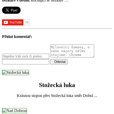
běžkaře s dětmi
, kochající se běžkaře …
Přidat komentář:
Odeslat
Stožecká luka
Krásnou stopou přes Stožecká luka směr Dobrá ...