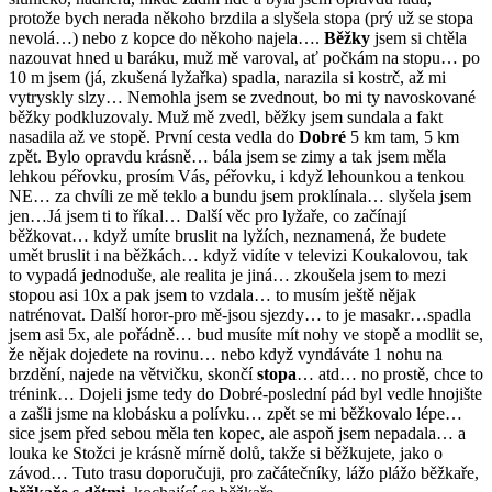
protože bych nerada někoho brzdila a slyšela stopa (prý už se stopa
nevolá…) nebo z kopce do někoho najela….
Běžky
jsem si chtěla
nazouvat hned u baráku, muž mě varoval, ať počkám na stopu… po
10 m jsem (já, zkušená lyžařka) spadla, narazila si kostrč, až mi
vytryskly slzy… Nemohla jsem se zvednout, bo mi ty navoskované
běžky podkluzovaly. Muž mě zvedl, běžky jsem sundala a fakt
nasadila až ve stopě. První cesta vedla do
Dobré
5 km tam, 5 km
zpět. Bylo opravdu krásně… bála jsem se zimy a tak jsem měla
lehkou péřovku, prosím Vás, péřovku, i když lehounkou a tenkou
NE… za chvíli ze mě teklo a bundu jsem proklínala… slyšela jsem
jen…Já jsem ti to říkal… Další věc pro lyžaře, co začínají
běžkovat… když umíte bruslit na lyžích, neznamená, že budete
umět bruslit i na běžkách… když vidíte v televizi Koukalovou, tak
to vypadá jednoduše, ale realita je jiná… zkoušela jsem to mezi
stopou asi 10x a pak jsem to vzdala… to musím ještě nějak
natrénovat. Další horor-pro mě-jsou sjezdy… to je masakr…spadla
jsem asi 5x, ale pořádně… bud musíte mít nohy ve stopě a modlit se,
že nějak dojedete na rovinu… nebo když vyndáváte 1 nohu na
brzdění, najede na větvičku, skončí
stopa
… atd… no prostě, chce to
trénink… Dojeli jsme tedy do Dobré-poslední pád byl vedle hnojište
a zašli jsme na klobásku a polívku… zpět se mi běžkovalo lépe…
sice jsem před sebou měla ten kopec, ale aspoň jsem nepadala… a
louka ke Stožci je krásně mírně dolů, takže si běžkujete, jako o
závod… Tuto trasu doporučuji, pro začátečníky, lážo plážo běžkaře,