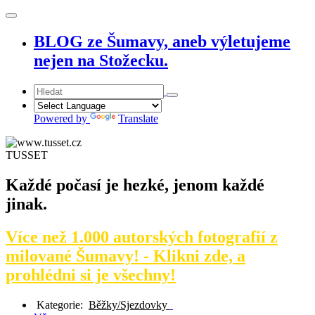
BLOG ze Šumavy, aneb výletujeme
nejen na Stožecku.
Powered by
Translate
TUSSET
Každé počasí je hezké, jenom každé
jinak.
Více než 1.000 autorských fotografií z
milované Šumavy! - Klikni zde, a
prohlédni si je všechny!
Kategorie:
Běžky/Sjezdovky