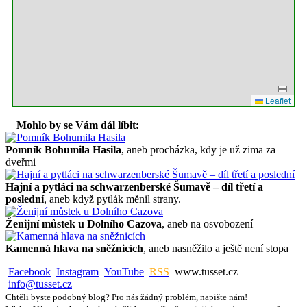
Leaflet
Mohlo by se Vám dál líbit:
Pomník Bohumila Hasila
, aneb procházka, kdy je už zima za
dveřmi
Hajní a pytláci na schwarzenberské Šumavě – díl třetí a
poslední
, aneb když pytlák měnil strany.
Ženijní můstek u Dolního Cazova
, aneb na osvobození
Kamenná hlava na sněžnicích
, aneb nasněžilo a ještě není stopa
Facebook
Instagram
YouTube
RSS
www.tusset.cz
info@tusset.cz
Chtěli byste podobný blog? Pro nás žádný problém, napište nám!