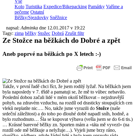
Vše
Kolo
Turistika
Expedice/Bikepacking
Památky
Vaříme a
pečeme
Ostatní
Běžky/Sjezdovky
Sněžnice
napsal:
Adminka
dne
12.01.2017 v 19:22
Tagy:
zima
běžky
Stožec
Dobrá
Zrušit filtr
Ze Stožce na běžkách do Dobré a zpět
Aneb poprvé na běžkách po X letech :-)
Takže, v první řadě chci říct, že jsem rodilý lyžař. Na běžkách jsem
byla naposledy v 7. třídě a pamatuji se, že mě to vůbec nebavilo.
Poslední dobou začali lidé v mém okolí běžkovat – nejzdravější
pohyb, na zdravém vzduchu, na rozdíl od drasticky stoupajících cen
vleků neplatíte nic…. No, takže jsme vyrazili do
Stožce
(naše
srdeční záležitost) a do toho po dlouhé době napadl sníh, hodně, a
bylo rozhodnuto… Šla se kupovat výbava (vešla jsem se do 6-ti tis.)
… Krásné barevné běžky zn. Sporten mám a «táta mě vyvezl» (na
rozdíl ode mě běžkuje a nelyžuje…). Vyjeli jsme brzy ráno,
sluníčko, nádhera, nikde žádní lidé a byla jsem opravdu ráda,