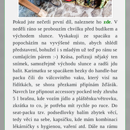
Pokud jste nečetli první díl, naleznete ho
zde
. V
neděli ráno se probouzím chvilku před budíkem a
východem slunce. Vyskakuji ze spacáku a
popocházím na vyvýšené místo, abych shlédl
představení, bohužel i s mladým už teď po ránu se
cumlajícím párem :-) Krása, pořizuji nějaký ten
snímek, samozřejmě východu slunce a radši jdu
balit. Karimatku se spacákem hezky do handle-bar
packu čili do válcovitého vaku, který visí na
řídítkách, se shora přezkami připínám žďárák.
Navrch lze připnout accessory pocked tedy zhruba
5 l brašnu, kde vozím jídlo a pláštěnku/větrovku,
zkrátka to co, je potřeba mít rychle po ruce. Do
seat-packu tzv. podsedlovky balím zbytek věcí,
tedy věci na sebe, kapsičku, kde mám kombinaci
lékárničky s hygienou, vaření atd. Dále na rámu