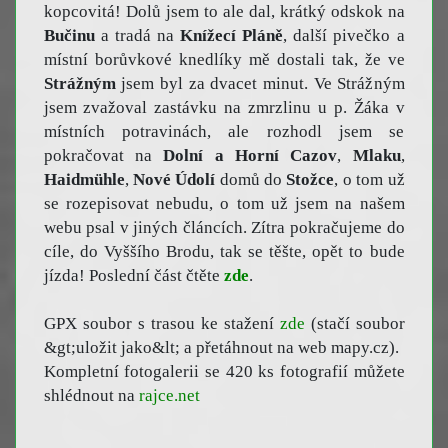
kopcovitá! Dolů jsem to ale dal, krátký odskok na
Bučinu
a tradá na
Knížecí Pláně
, další pivečko a
místní borůvkové knedlíky mě dostali tak, že ve
Strážným
jsem byl za dvacet minut. Ve Strážným
jsem zvažoval zastávku na zmrzlinu u p. Žáka v
místních potravinách, ale rozhodl jsem se
pokračovat na
Dolní a Horní Cazov
,
Mlaku
,
Haidmühle
,
Nové Údolí
domů do
Stožce
, o tom už
se rozepisovat nebudu, o tom už jsem na našem
webu psal v jiných článcích. Zítra pokračujeme do
cíle, do Vyššího Brodu, tak se těšte, opět to bude
jízda! Poslední část čtěte
zde
.
GPX soubor s trasou ke stažení
zde
(stačí soubor
&gt;uložit jako&lt; a přetáhnout na web mapy.cz).
Kompletní fotogalerii se 420 ks fotografií můžete
shlédnout na
rajce.net