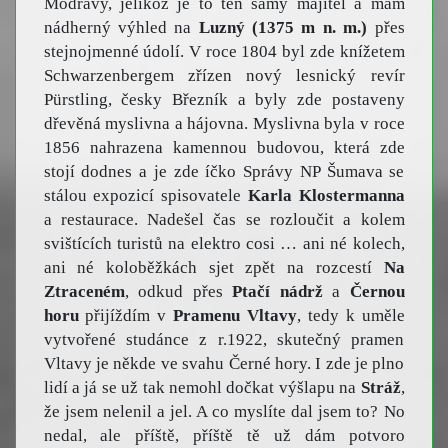
Modravy, jelikož je to ten samý majitel a mám
nádherný výhled na
Luzný (1375 m n. m.)
přes
stejnojmenné údolí. V roce 1804 byl zde knížetem
Schwarzenbergem zřízen nový lesnický revír
Pürstling, česky Březník a byly zde postaveny
dřevěná myslivna a hájovna. Myslivna byla v roce
1856 nahrazena kamennou budovou, která zde
stojí dodnes a je zde íčko Správy NP Šumava se
stálou expozicí spisovatele
Karla Klostermanna
a restaurace. Nadešel čas se rozloučit a kolem
svištících turistů na elektro cosi … ani né kolech,
ani né koloběžkách sjet zpět na rozcestí
Na
Ztraceném
, odkud přes
Ptačí nádrž
a
Černou
horu
přijíždím v
Pramenu Vltavy
, tedy k uměle
vytvořené studánce z r.1922, skutečný pramen
Vltavy je někde ve svahu Černé hory. I zde je plno
lidí a já se už tak nemohl dočkat výšlapu na
Stráž
,
že jsem nelenil a jel. A co myslíte dal jsem to? No
nedal, ale příště, příště tě už dám potvoro