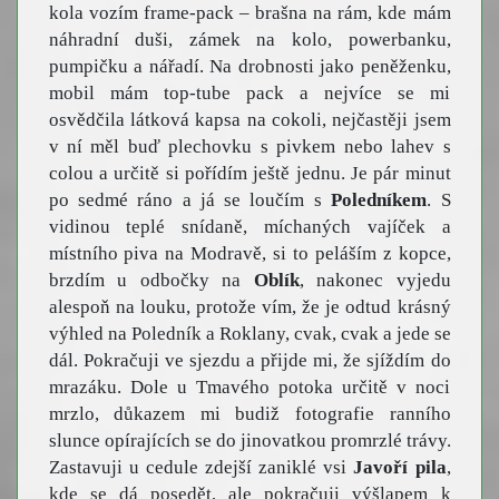
kola vozím frame-pack – brašna na rám, kde mám
náhradní duši, zámek na kolo, powerbanku,
pumpičku a nářadí. Na drobnosti jako peněženku,
mobil mám top-tube pack a nejvíce se mi
osvědčila látková kapsa na cokoli, nejčastěji jsem
v ní měl buď plechovku s pivkem nebo lahev s
colou a určitě si pořídím ještě jednu. Je pár minut
po sedmé ráno a já se loučím s
Poledníkem
. S
vidinou teplé snídaně, míchaných vajíček a
místního piva na Modravě, si to peláším z kopce,
brzdím u odbočky na
Oblík
, nakonec vyjedu
alespoň na louku, protože vím, že je odtud krásný
výhled na Poledník a Roklany, cvak, cvak a jede se
dál. Pokračuji ve sjezdu a přijde mi, že sjíždím do
mrazáku. Dole u Tmavého potoka určitě v noci
mrzlo, důkazem mi budiž fotografie ranního
slunce opírajících se do jinovatkou promrzlé trávy.
Zastavuji u cedule zdejší zaniklé vsi
Javoří pila
,
kde se dá posedět, ale pokračuji výšlapem k