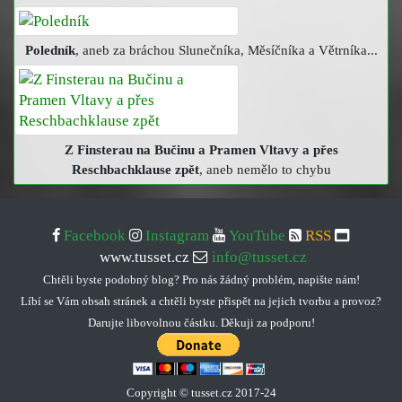
Poledník
, aneb za bráchou Slunečníka, Měsíčníka a Větrníka...
Z Finsterau na Bučinu a Pramen Vltavy a přes
Reschbachklause zpět
, aneb nemělo to chybu
Facebook
Instagram
YouTube
RSS
www.tusset.cz
info@tusset.cz
Chtěli byste podobný blog? Pro nás žádný problém, napište nám!
Líbí se Vám obsah stránek a chtěli byste přispět na jejich tvorbu a provoz?
Darujte libovolnou částku. Děkuji za podporu!
Copyright © tusset
.
cz 2017-24