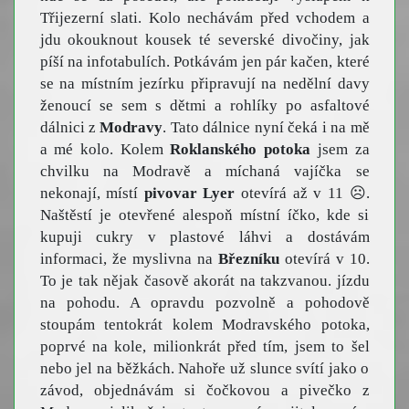
Třijezerní slati. Kolo nechávám před vchodem a
jdu okouknout kousek té severské divočiny, jak
píší na infotabulích. Potkávám jen pár kačen, které
se na místním jezírku připravují na nedělní davy
ženoucí se sem s dětmi a rohlíky po asfaltové
dálnici z
Modravy
. Tato dálnice nyní čeká i na mě
a mé kolo. Kolem
Roklanského potoka
jsem za
chvilku na Modravě a míchaná vajíčka se
nekonají, místí
pivovar Lyer
otevírá až v 11 ☹.
Naštěstí je otevřené alespoň místní íčko, kde si
kupuji cukry v plastové láhvi a dostávám
informaci, že myslivna na
Březníku
otevírá v 10.
To je tak nějak časově akorát na takzvanou. jízdu
na pohodu. A opravdu pozvolně a pohodově
stoupám tentokrát kolem Modravského potoka,
poprvé na kole, milionkrát před tím, jsem to šel
nebo jel na běžkách. Nahoře už slunce svítí jako o
závod, objednávám si čočkovou a pivečko z