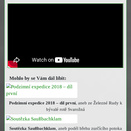
Mohlo by se Vám dál líbit:
Podzimní expedice 2018 – díl první
, aneb ze Železné Rudy k
bývalé rotě Svarožná
Soutězka Saußbachklam
, aneb podél břehu zurčícího potoka