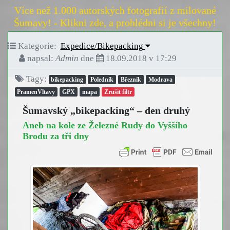
Více než 1.000 autorských fotografií z milované
Šumavy! - Klikni zde, a prohlédni si je všechny!
Kategorie:
Expedice/Bikepacking
napsal:
Admin
dne
18.09.2018 v 17:29
Tagy:
bikepacking
Poledník
Březník
Modrava
PramenVltavy
GPX
mapa
Zrušit filtr
Šumavský „bikepacking“ – den druhý
Aneb na kole ze Železné Rudy do Vyššího
Brodu za tři dny