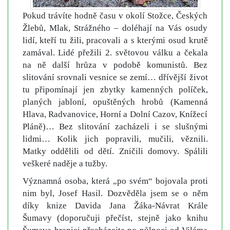
Pokud trávíte hodně času v okolí Stožce, Českých
Žlebů, Mlak, Strážného – doléhají na Vás osudy
lidí, kteří tu žili, pracovali a s kterými osud krutě
zamával. Lidé přežili 2. světovou válku a čekala
na ně další hrůza v podobě komunistů. Bez
slitování srovnali vesnice se zemí… dřívější život
tu připomínají jen zbytky kamenných políček,
planých jabloní, opuštěných hrobů (Kamenná
Hlava, Radvanovice, Horní a Dolní Cazov, Knížecí
Pláně)… Bez slitování zacházeli i se slušnými
lidmi… Kolik jich popravili, mučili, věznili.
Matky oddělili od dětí. Zničili domovy. Spálili
veškeré naděje a tužby.
Významná osoba, která „po svém“ bojovala proti
nim byl, Josef Hasil. Dozvěděla jsem se o něm
díky knize Davida Jana Žáka-Návrat Krále
Šumavy (doporučuji přečíst, stejně jako knihu