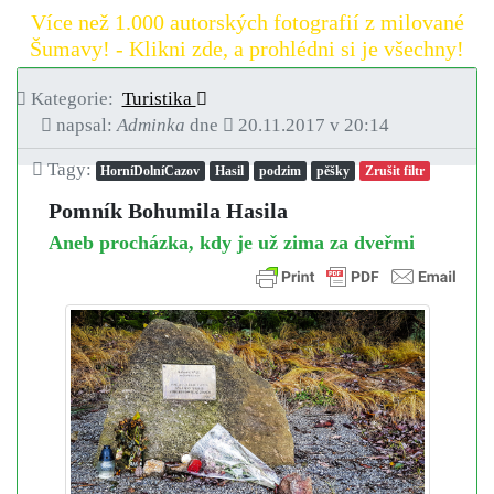
Více než 1.000 autorských fotografií z milované
Šumavy! - Klikni zde, a prohlédni si je všechny!
Kategorie:
Turistika
napsal:
Adminka
dne
20.11.2017 v 20:14
Tagy:
HorníDolníCazov
Hasil
podzim
pěšky
Zrušit filtr
Pomník Bohumila Hasila
Aneb procházka, kdy je už zima za dveřmi