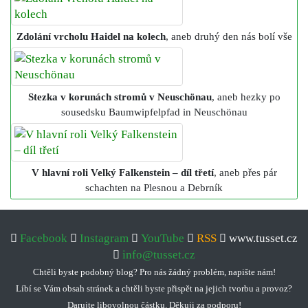
Zdolání vrcholu Haidel na kolech
, aneb druhý den nás bolí vše
Stezka v korunách stromů v Neuschönau
, aneb hezky po
sousedsku Baumwipfelpfad in Neuschönau
V hlavní roli Velký Falkenstein – díl třetí
, aneb přes pár
schachten na Plesnou a Debrník
Facebook
Instagram
YouTube
RSS
www.tusset.cz
info@tusset.cz
Chtěli byste podobný blog? Pro nás žádný problém, napište nám!
Líbí se Vám obsah stránek a chtěli byste přispět na jejich tvorbu a provoz?
Darujte libovolnou částku. Děkuji za podporu!