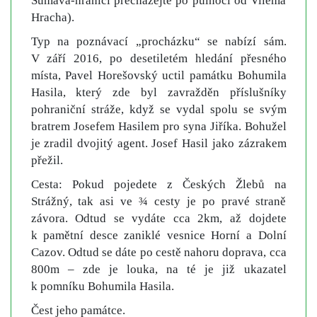
Šumava-hranici přecházejte po půlnoci od Viléma
Hracha).
Typ na poznávací „procházku“ se nabízí sám.
V září 2016, po desetiletém hledání přesného
místa, Pavel Horešovský uctil památku Bohumila
Hasila, který zde byl zavražděn příslušníky
pohraniční stráže, když se vydal spolu se svým
bratrem Josefem Hasilem pro syna Jiříka. Bohužel
je zradil dvojitý agent. Josef Hasil jako zázrakem
přežil.
Cesta: Pokud pojedete z Českých Žlebů na
Strážný, tak asi ve ¾ cesty je po pravé straně
závora. Odtud se vydáte cca 2km, až dojdete
k pamětní desce zaniklé vesnice Horní a Dolní
Cazov. Odtud se dáte po cestě nahoru doprava, cca
800m – zde je louka, na té je již ukazatel
k pomníku Bohumila Hasila.
Čest jeho památce.