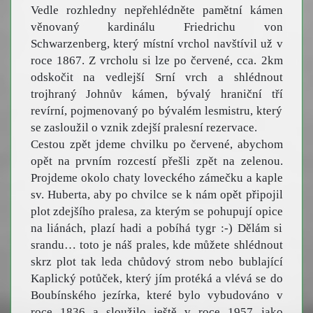
Vedle rozhledny nepřehlédněte pamětní kámen
věnovaný kardinálu Friedrichu von
Schwarzenberg, který místní vrchol navštívil už v
roce 1867. Z vrcholu si lze po červené, cca. 2km
odskočit na vedlejší Srní vrch a shlédnout
trojhraný Johnův kámen, bývalý hraniční tří
revírní, pojmenovaný po bývalém lesmistru, který
se zasloužil o vznik zdejší pralesní rezervace.
Cestou zpět jdeme chvilku po červené, abychom
opět na prvním rozcestí přešli zpět na zelenou.
Projdeme okolo chaty loveckého zámečku a kaple
sv. Huberta, aby po chvilce se k nám opět připojil
plot zdejšího pralesa, za kterým se pohupují opice
na liánách, plazí hadi a pobíhá tygr :-) Dělám si
srandu… toto je náš prales, kde můžete shlédnout
skrz plot tak leda chůdový strom nebo bublající
Kaplický potůček, který jím protéká a vlévá se do
Boubínského jezírka, které bylo vybudováno v
roce 1836 a sloužilo ještě v roce 1957 jako