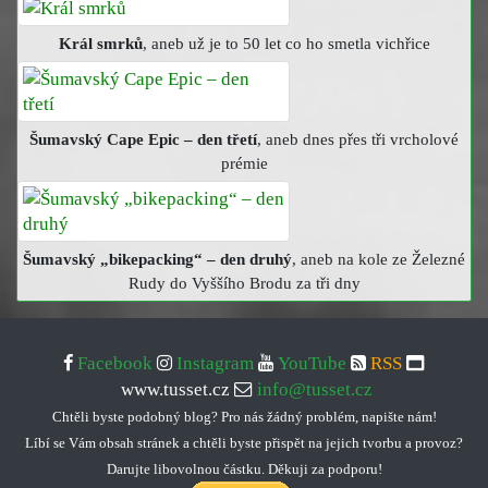
Král smrků
, aneb už je to 50 let co ho smetla vichřice
Šumavský Cape Epic – den třetí
, aneb dnes přes tři vrcholové
prémie
Šumavský „bikepacking“ – den druhý
, aneb na kole ze Železné
Rudy do Vyššího Brodu za tři dny
Facebook
Instagram
YouTube
RSS
www.tusset.cz
info@tusset.cz
Chtěli byste podobný blog? Pro nás žádný problém, napište nám!
Líbí se Vám obsah stránek a chtěli byste přispět na jejich tvorbu a provoz?
Darujte libovolnou částku. Děkuji za podporu!