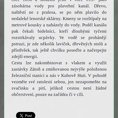
zásobárna vody pro plavební kanál. Dřevo,
naštěstí ne z pralesa, se po něm plavilo do
nedaleké lenorské sklárny. Kmeny se rozštípaly na
metrové kousky a naházely do vody. Podél kanálu
pak čekali bidelníci, kteří dlouhými tyčemi
rozstrkávaly ucpávky. Ve vodě se prohánějí
pstruzi, je zde několik laviček, dřevěných stolů a
přístřešek, tak ještě chvilku poseďte a načerpejte
zdejší energii.
Cestu lze nakombinovat s vlakem a využít
zastávky Zátoň a zmiňovanou nejvýše položenou
železniční stanici u nás v Kubově Huti. V pohodě
vezměte své ratolesti sebou, jen nezapomeňte na
svačinku a pití, jelikož cestou není žádné
občerstvení, pouze na začátku či v cíli.