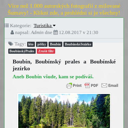
Více než 1.000 autorských fotografií z milované
Šumavy! - Klikni zde, a prohlédni si je všechny!
Kategorie:
Turistika
napsal:
Admin
dne
12.08.2017 v 21:30
Tagy:
léto
pěšky
Boubín
BoubínskéJezírko
BoubínskýPrales
Zrušit filtr
Boubín, Boubínský prales a Boubínské
jezírko
Aneb Boubín všude, kam se podíváš.