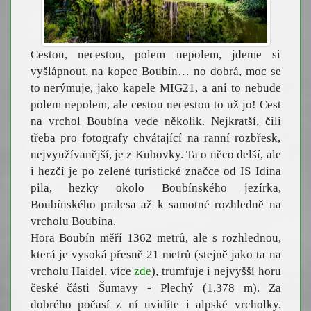
Cestou, necestou, polem nepolem, jdeme si
vyšlápnout, na kopec Boubín… no dobrá, moc se
to nerýmuje, jako kapele MIG21, a ani to nebude
polem nepolem, ale cestou necestou to už jo! Cest
na vrchol Boubína vede několik. Nejkratší, čili
třeba pro fotografy chvátající na ranní rozbřesk,
nejvyužívanější, je z Kubovky. Ta o něco delší, ale
i hezčí je po zelené turistické značce od IS Idina
pila, hezky okolo Boubínského jezírka,
Boubínského pralesa až k samotné rozhledně na
vrcholu Boubína.
Hora Boubín měří 1362 metrů, ale s rozhlednou,
která je vysoká přesně 21 metrů (stejně jako ta na
vrcholu Haidel, více
zde
), trumfuje i nejvyšší horu
české části Šumavy - Plechý (1.378 m). Za
dobrého počasí z ní uvidíte i alpské vrcholky.