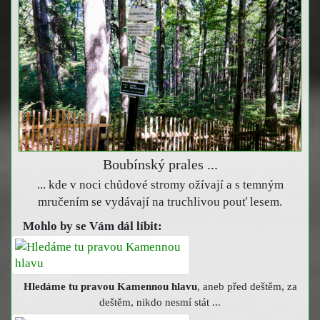
Boubínský prales ...
... kde v noci chůdové stromy ožívají a s temným
mručením se vydávají na truchlivou pouť lesem.
Mohlo by se Vám dál líbit:
Hledáme tu pravou Kamennou hlavu
, aneb před deštěm, za
deštěm, nikdo nesmí stát ...