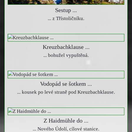
Sestup ...
... z Třístoličníku.
Kreuzbachklause ...
... bohužel vypuštěná.
Vodopád se šotkem ...
... kousek po levé straně pod Kreuzbachklause.
Z Haidmühle do ...
... Nového Údolí, cílové stanice.