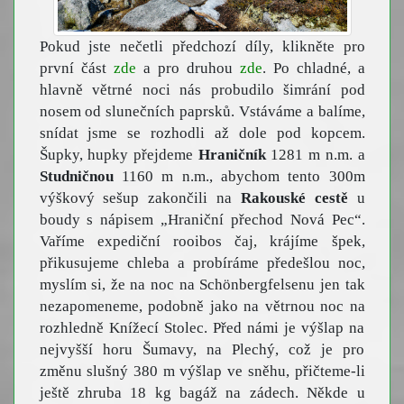
Pokud jste nečetli předchozí díly, klikněte pro
první část
zde
a pro druhou
zde
. Po chladné, a
hlavně větrné noci nás probudilo šimrání pod
nosem od slunečních paprsků. Vstáváme a balíme,
snídat jsme se rozhodli až dole pod kopcem.
Šupky, hupky přejdeme
Hraničník
1281 m n.m. a
Studničnou
1160 m n.m., abychom tento 300m
výškový sešup zakončili na
Rakouské cestě
u
boudy s nápisem „Hraniční přechod Nová Pec“.
Vaříme expediční rooibos čaj, krájíme špek,
přikusujeme chleba a probíráme předešlou noc,
myslím si, že na noc na Schönbergfelsenu jen tak
nezapomeneme, podobně jako na větrnou noc na
rozhledně Knížecí Stolec. Před námi je výšlap na
nejvyšší horu Šumavy, na Plechý, což je pro
změnu slušný 380 m výšlap ve sněhu, přičteme-li
ještě zhruba 18 kg bagáž na zádech. Někde u