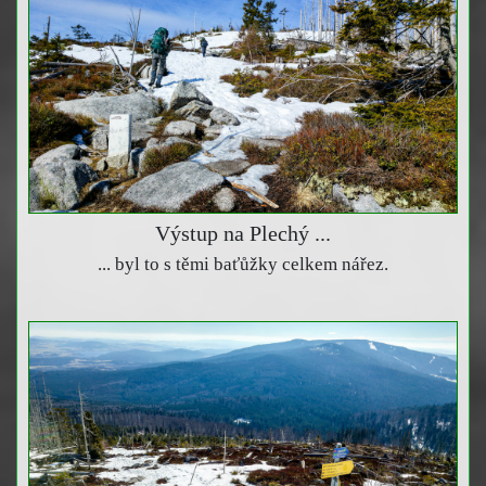
Výstup na Plechý ...
... byl to s těmi baťůžky celkem nářez.