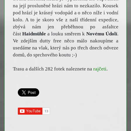
na její prosluněné hrázi nám to nezkazilo. Kousek
pod hrází je krásný vodopád a o něco níže i vodní
kolo. A to je skoro vše z naší třídenní expedice,
zbývá nám jen přeběhnou po asfaltce
část
Haidmühle
a louku směrem k
Novému Údolí
.
Ve zdejším dutty free něco málo nakoupíme a
usedáme na vlak, který nás po třech dnech odveze
domů, do sprchového koutu ;-)
Trasu a dalších 282 fotek naleznete na
rajčeti
.