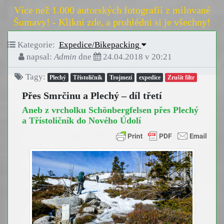
Více než 1.000 autorských fotografií z milované
Šumavy! - Klikni zde, a prohlédni si je všechny!
Kategorie:
Expedice/Bikepacking
napsal:
Admin
dne
24.04.2018 v 20:21
Tagy:
Plechý
Třístoličník
Trojmezí
expedice
Zrušit filtr
Přes Smrčinu a Plechý – díl třetí
Aneb z vrcholku Schönbergfelsen přes Plechý
a Třístoličník do Nového Údolí