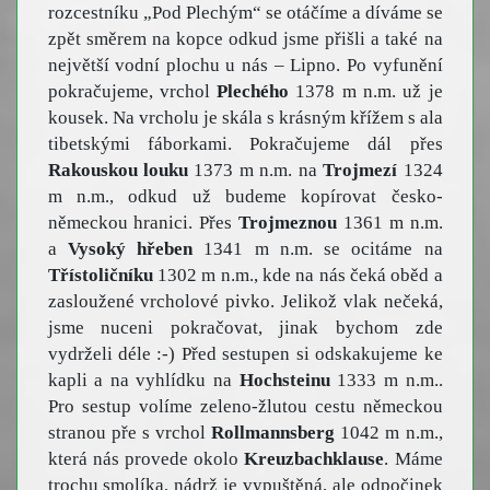
rozcestníku „Pod Plechým“ se otáčíme a díváme se
zpět směrem na kopce odkud jsme přišli a také na
největší vodní plochu u nás – Lipno. Po vyfunění
pokračujeme, vrchol
Plechého
1378 m n.m. už je
kousek. Na vrcholu je skála s krásným křížem s ala
tibetskými fáborkami. Pokračujeme dál přes
Rakouskou louku
1373 m n.m. na
Trojmezí
1324
m n.m., odkud už budeme kopírovat česko-
německou hranici. Přes
Trojmeznou
1361 m n.m.
a
Vysoký hřeben
1341 m n.m. se ocitáme na
Třístoličníku
1302 m n.m., kde na nás čeká oběd a
zasloužené vrcholové pivko. Jelikož vlak nečeká,
jsme nuceni pokračovat, jinak bychom zde
vydrželi déle :-) Před sestupen si odskakujeme ke
kapli a na vyhlídku na
Hochsteinu
1333 m n.m..
Pro sestup volíme zeleno-žlutou cestu německou
stranou pře s vrchol
Rollmannsberg
1042 m n.m.,
která nás provede okolo
Kreuzbachklause
. Máme
trochu smolíka, nádrž je vypuštěná, ale odpočinek