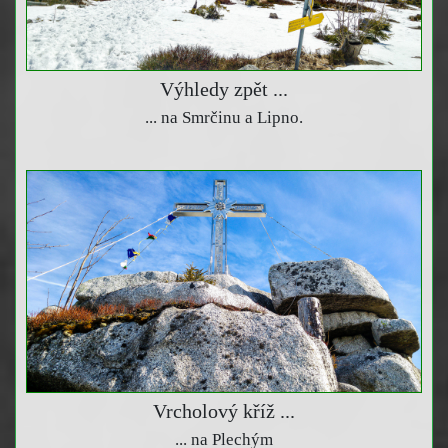
Výhledy zpět ...
... na Smrčinu a Lipno.
Vrcholový kříž ...
... na Plechým