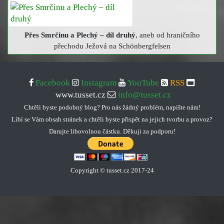
Přes Smrčinu a Plechý – díl druhý
, aneb od hraničního
přechodu Ježová na Schönbergfelsen
Facebook
Instagram
YouTube
RSS
www.tusset.cz
info@tusset.cz
Chtěli byste podobný blog? Pro nás žádný problém, napište nám!
Líbí se Vám obsah stránek a chtěli byste přispět na jejich tvorbu a provoz?
Darujte libovolnou částku. Děkuji za podporu!
Copyright © tusset
.
cz 2017-24